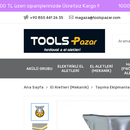
üzeri siparişlerinizde Ücretsiz Kargo !!
1000 TL üze
+90 850 441 26 35
magaza@toolspazar.com
H
ELEKTRİKLİ EL
EL ALETLERİ
AKÜLÜ GRUBU
(PN
ALETLERİ
(MEKANİK)
AL
Ana Sayfa
El Aletleri (Mekanik)
Taşıma Ekipmanla