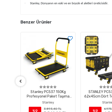
·
Stanley, Dünyanın en eski ve en büyük el aletleri üreticisidir.
Benzer Ürünler
00Kg
Stanley PC537 150Kg
STANLEY PC53
Taşıma
Profesyonel Paket Taşıma
62x45cm Dört Te
Arabası
Kollu Yük ve P
Stanley
Stanl
Arabası + FT505
3.893,40 TL
6.975
Taşıma S
%9
%9