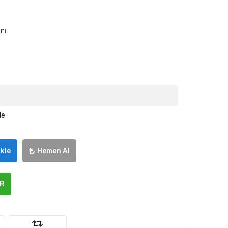
rı
le
kle
Hemen Al
ER