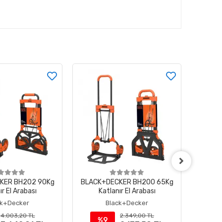
KER BH202 90Kg
BLACK+DECKER BH200 65Kg
Black
ır El Arabası
Katlanır El Arabası
Katla
ck+Decker
Black+Decker
4.003,20 TL
2.349,00 TL
%9
%