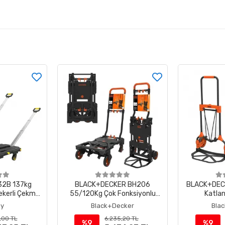
2B 137kg
BLACK+DECKER BH206
BLACK+DEC
kerli Çekme
55/120Kg Çok Fonksiyonlu
Katlan
aket Taşıma
Katlanır El Arabası
ey
Black+Decker
Bla
 Çok Amaçlı
,00 TL
6.235,20 TL
epeti
%9
%9