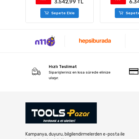
8 TL
3.542,99 TL
6.3
e
Sepete Ekle
Sepete
Hızlı Teslimat
Siparişleriniz en kısa sürede elinize
ulaşır.
Kampanya, duyuru, bilgilendirmelerden e-posta ile