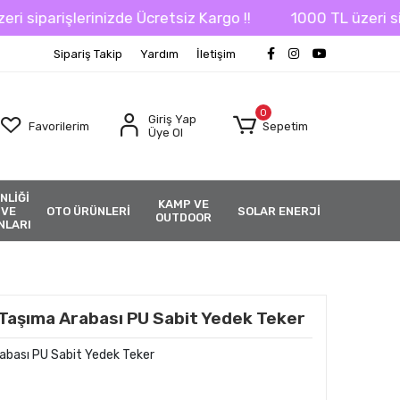
parişlerinizde Ücretsiz Kargo !!
1000 TL üzeri sipariş
Sipariş Takip
Yardım
İletişim
0
Giriş Yap
Favorilerim
Sepetim
Üye Ol
NLİĞİ
KAMP VE
 VE
OTO ÜRÜNLERİ
SOLAR ENERJİ
OUTDOOR
NLARI
aşıma Arabası PU Sabit Yedek Teker
bası PU Sabit Yedek Teker