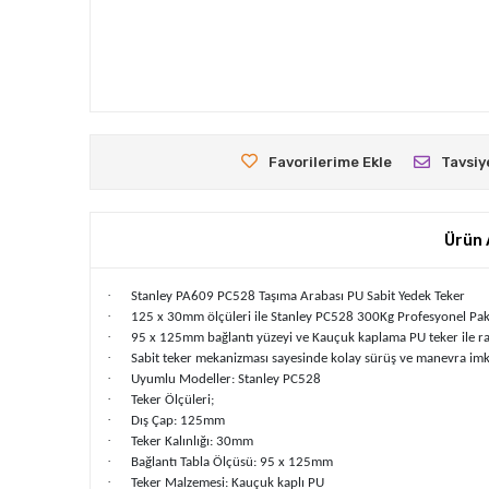
Favorilerime Ekle
Tavsiy
Ürün 
·
Stanley PA609 PC528 Taşıma Arabası PU Sabit Yedek Teker
·
125 x 30mm ölçüleri ile Stanley PC528 300Kg Profesyonel Pak
·
95 x 125mm bağlantı yüzeyi ve Kauçuk kaplama PU teker ile ra
·
Sabit teker mekanizması sayesinde kolay sürüş ve manevra imkâ
·
Uyumlu Modeller: Stanley PC528
·
Teker Ölçüleri;
·
Dış Çap: 125mm
·
Teker Kalınlığı: 30mm
·
Bağlantı Tabla Ölçüsü: 95 x 125mm
·
Teker Malzemesi: Kauçuk kaplı PU