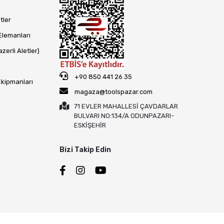
tler
Elemanları
zerli Aletler)
+90 850 441 26 35
Ekipmanları
magaza@toolspazar.com
71 EVLER MAHALLESİ ÇAVDARLAR
BULVARI NO:134/A ODUNPAZARI-
ESKİŞEHİR
Bizi Takip Edin