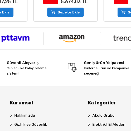
47,25 TL
5.674,03 TL
 Ekle
Sepete Ekle
S
Güvenli Alışveriş
Geniş Ürün Yelpazesi
Güvenli ve kolay ödeme
Binlerce ürün ve kampanya
sistemi
seçeneği
Kurumsal
Kategoriler
Hakkımızda
Akülü Grubu
Gizlilik ve Güvenlik
Elektrikli El Aletleri