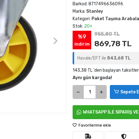
Barkod:
8717496636096
Marka:
Stanley
Kategori:
Paket Taşıma Arabala
Stok:
20+
955,80 TL
%9
869,78 TL
indirim
Havale/EFT ile
843,68 TL
143,38 TL 'den başlayan taksitler
Aynı gün kargoda!
Sepete E
WHATSAPP İLE SİPARİŞ V
Favorilerime ekle