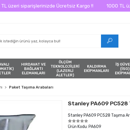
ri siparişlerinizde Ücretsiz Kargo !!
1000 TL üzeri si
ÖLÇÜM
AVALI
HIRDAVAT VE
İŞ GÜVE
TEKNOLOJİLERİ
KALDIRMA
ÖMATİK)
BAĞLANTI
(İSG)
(LAZERLİ
EKİPMANLARI
ETLER
ELEMANLARI
EKİPMA
ALETLER)
rı
Paket Taşıma Arabaları
Stanley PA609 PC528 T
Stanley PA609 PC528 Taşıma Ara
Ürün Kodu:
PA609