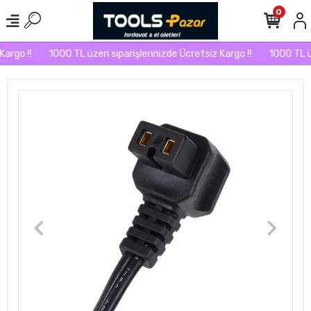
0
argo !!
1000 TL üzeri siparişlerinizde Ücretsiz Kargo !!
1000 TL üze