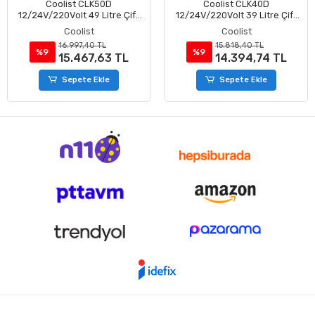
Coolist CLK50D
Coolist CLK40D
12/24V/220Volt 49 Litre Çift
12/24V/220Volt 39 Litre Çift
Bölmeli Outdoor Kompresörlü
Bölmeli Outdoor Kompresörlü
Coolist
Coolist
Bluetooth Bağlantılı Oto
Bluetooth Bağlantılı Oto
16.997,40 TL
15.818,40 TL
Buzdolabı
Buzdolabı
%9
%9
15.467,63 TL
14.394,74 TL
Sepete Ekle
Sepete Ekle