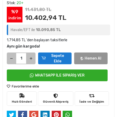
Stok:
20+
11.431,80 TL
%9
10.402,94 TL
indirim
Havale/EFT ile
10.090,85 TL
1.714,85 TL 'den başlayan taksitlerle
Aynı gün kargoda!
Sepete
Hemen Al
Ekle
WHATSAPP İLE SİPARİŞ VER
Favorilerime ekle
Hızlı Gönderi
Güvenli Alışveriş
İade ve Değişim