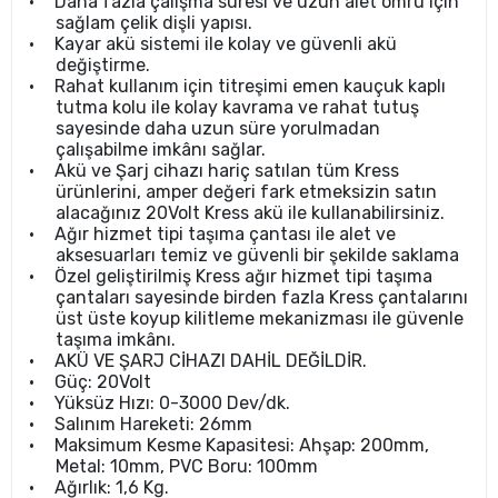
•
Daha fazla çalışma süresi ve uzun alet ömrü için
sağlam çelik dişli yapısı.
•
Kayar akü sistemi ile kolay ve güvenli akü
değiştirme.
•
Rahat kullanım için titreşimi emen kauçuk kaplı
tutma kolu ile kolay kavrama ve rahat tutuş
sayesinde daha uzun süre yorulmadan
çalışabilme imkânı sağlar.
•
Akü ve Şarj cihazı hariç satılan tüm Kress
ürünlerini, amper değeri fark etmeksizin satın
alacağınız 20Volt Kress akü ile kullanabilirsiniz.
•
Ağır hizmet tipi taşıma çantası ile alet ve
aksesuarları temiz ve güvenli bir şekilde saklama
•
Özel geliştirilmiş Kress ağır hizmet tipi taşıma
çantaları sayesinde birden fazla Kress çantalarını
üst üste koyup kilitleme mekanizması ile güvenle
taşıma imkânı.
•
AKÜ VE ŞARJ CİHAZI DAHİL DEĞİLDİR.
•
Güç: 20Volt
•
Yüksüz Hızı: 0-3000 Dev/dk.
•
Salınım Hareketi: 26mm
•
Maksimum Kesme Kapasitesi: Ahşap: 200mm,
Metal: 10mm, PVC Boru: 100mm
•
Ağırlık: 1,6 Kg.