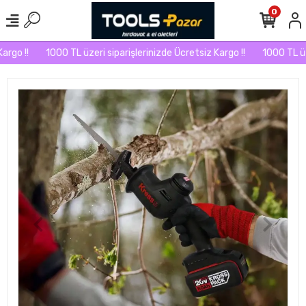
0
go !!
1000 TL üzeri siparişlerinizde Ücretsiz Kargo !!
1000 TL üzer