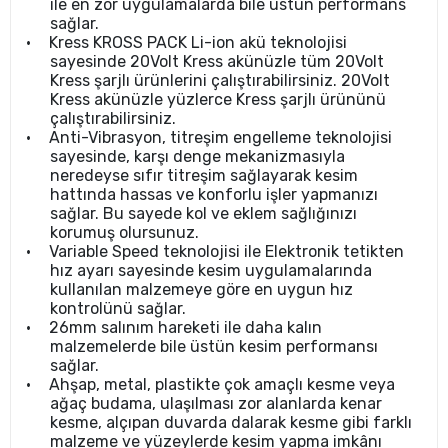
ile en zor uygulamalarda bile üstün performans
sağlar.
•
Kress KROSS PACK Li-ion akü teknolojisi
sayesinde 20Volt Kress akünüzle tüm 20Volt
Kress şarjlı ürünlerini çalıştırabilirsiniz. 20Volt
Kress akünüzle yüzlerce Kress şarjlı ürününü
çalıştırabilirsiniz.
•
Anti-Vibrasyon, titreşim engelleme teknolojisi
sayesinde, karşı denge mekanizmasıyla
neredeyse sıfır titreşim sağlayarak kesim
hattında hassas ve konforlu işler yapmanızı
sağlar. Bu sayede kol ve eklem sağlığınızı
korumuş olursunuz.
•
Variable Speed teknolojisi ile Elektronik tetikten
hız ayarı sayesinde kesim uygulamalarında
kullanılan malzemeye göre en uygun hız
kontrolünü sağlar.
•
26mm salınım hareketi ile daha kalın
malzemelerde bile üstün kesim performansı
sağlar.
•
Ahşap, metal, plastikte çok amaçlı kesme veya
ağaç budama, ulaşılması zor alanlarda kenar
kesme, alçıpan duvarda dalarak kesme gibi farklı
malzeme ve yüzeylerde kesim yapma imkânı