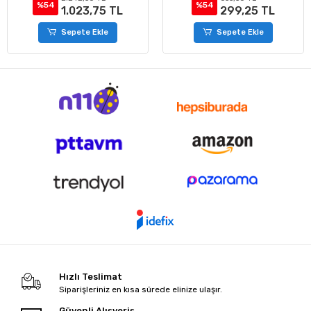
%54
%54
299,25 TL
1.315,13 TL
Sepete Ekle
Sepete Ekle
Hızlı Teslimat
Siparişleriniz en kısa sürede elinize ulaşır.
Güvenli Alışveriş