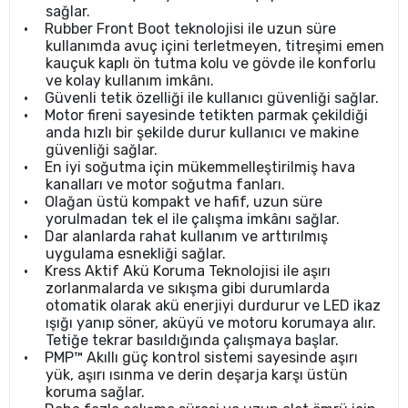
sağlar.
•
Rubber Front Boot teknolojisi ile uzun süre
kullanımda avuç içini terletmeyen, titreşimi emen
kauçuk kaplı ön tutma kolu ve gövde ile konforlu
ve kolay kullanım imkânı.
•
Güvenli tetik özelliği ile kullanıcı güvenliği sağlar.
•
Motor fireni sayesinde tetikten parmak çekildiği
anda hızlı bir şekilde durur kullanıcı ve makine
güvenliği sağlar.
•
En iyi soğutma için mükemmelleştirilmiş hava
kanalları ve motor soğutma fanları.
•
Olağan üstü kompakt ve hafif, uzun süre
yorulmadan tek el ile çalışma imkânı sağlar.
•
Dar alanlarda rahat kullanım ve arttırılmış
uygulama esnekliği sağlar.
•
Kress Aktif Akü Koruma Teknolojisi ile aşırı
zorlanmalarda ve sıkışma gibi durumlarda
otomatik olarak akü enerjiyi durdurur ve LED ikaz
ışığı yanıp söner, aküyü ve motoru korumaya alır.
Tetiğe tekrar basıldığında çalışmaya başlar.
•
PMP™ Akıllı güç kontrol sistemi sayesinde aşırı
yük, aşırı ısınma ve derin deşarja karşı üstün
koruma sağlar.