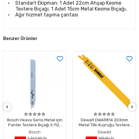
•
Standart Ekipman: 1 Adet 22cm Ahşap Kesme
Testere Bıçağı, 1 Adet 15cm Metal Kesme Bıçağı,
•
Ağır hizmet taşıma çantası
Benzer Ürünler
Dewalt DWAR814 203mm
Dewalt DT2384 BIM Metal
Metal Tilki Kuyruğu Testere
Panter Testere 152 mm
Bıçağı 1adet
Dewalt
Dewalt
655,50 TL
2.881,80 TL