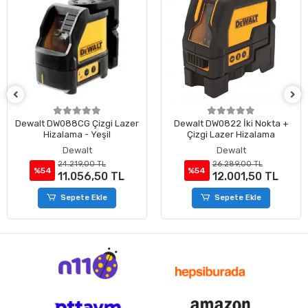
Dewalt DW0822 İki Nokta +
Kress KI201 70m Profesyonel
Çizgi Lazer Hizalama
Çok Fonksiyonlu Lazer Metre
Dewalt
Kress
26.289,00 TL
5.833,80 TL
%54
%9
12.001,50 TL
5.308,76 TL
Sepete Ekle
Sepete Ekle