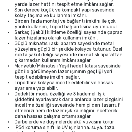
yerde lazer hattını tespit etme imkânı sağlar.
•
Son derece küçük ve kompakt yapı sayesinde
kolay taşıma ve kullanma imkânı.
•
Birden fazla montaj ve bağlantı imkânı ile çok
yönlü kullanım, Tripod bağlantısına uyumludur.
•
Sarkaç (Şakül) kilitleme özelliği sayesinde çapraz
lazer hizalama olarak kullanım imkânı.
•
Güçlü mıknatıslı askı aparatı sayesinde metal
yüzeylere güçlü bir şekilde kolayca tutunur. Özel
nokta şakül deliği sayesinde mıknatıslı aparattan
çıkarmadan kullanım imkânı sağlar.
•
Manyetik/Mıknatıslı Yeşil hedef latası sayesinde
göz ile görülmeyen lazer ışınının geçtiği yeri
tespit edebilme imkânı sağlar.
•
Tripodlara kolayca monte edilebilir ve hassas
ayarlama yapılabilir.
•
Dedektör modu özelliği ve 3 kademeli Işık
şiddetini ayarlayarak dar alanlarda lazer çizgisini
inceltme özelliği sayesinde hem pilden tasarruf
etmenizi hem de lazer ışık kalınlığını incelterek
daha hassas çalışma ortamı sağlar.
•
Darbelerde ve düşmelerde akü yuvasını korur
•
IP54 koruma sınıfı ile UV ışınlarına, suya, toza,