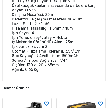
darbeye karşı dayanıklı sağlam yapı.
•
Özel kauçuk kaplama sayesinde darbelere karşı
dayanıklı yapı.
•
Çalışma Mesafesi: 25m
•
Dedektör ile çalışma mesafesi: 40/60m
•
Lazer Sınıfı: 2, <1mW
•
Hizalama Hassaslığı: ± 3mm / 10m
•
Işın Sayısı: 4
•
Işın Yönü: dikey/yatay + Nokta
•
İç Mekânda Görünürlük Alanı: 25m
•
Işık parlaklık ayarı: 3
•
Otomatik Hizalama Toleransı: 3,5°/ ±1°
•
Güç Kaynağı: 7.4Volt Li-ion 1500mAh.
•
Sehpa / Tripod Bağlantısı: 1/4”
•
Ölçüler: 130 x 120 x 65mm
•
Ağırlık: 0,65 Kg
Benzer Ürünler