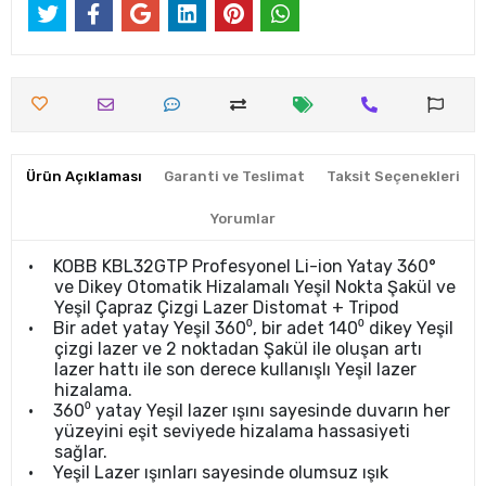
Ürün Açıklaması
Garanti ve Teslimat
Taksit Seçenekleri
Yorumlar
•
KOBB KBL32GTP Profesyonel Li-ion Yatay 360°
ve Dikey Otomatik Hizalamalı Yeşil Nokta Şakül ve
Yeşil Çapraz Çizgi Lazer Distomat + Tripod
•
Bir adet yatay Yeşil 360⁰, bir adet 140⁰ dikey Yeşil
çizgi lazer ve 2 noktadan Şakül ile oluşan artı
lazer hattı ile son derece kullanışlı Yeşil lazer
hizalama.
•
360⁰ yatay Yeşil lazer ışını sayesinde duvarın her
yüzeyini eşit seviyede hizalama hassasiyeti
sağlar.
•
Yeşil Lazer ışınları sayesinde olumsuz ışık