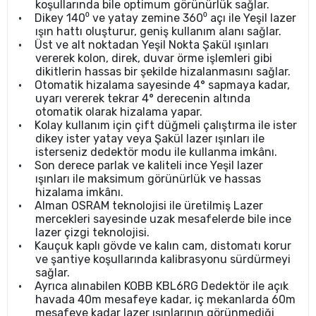
koşullarında bile optimum görünürlük sağlar.
•
Dikey 140⁰ ve yatay zemine 360⁰ açı ile Yeşil lazer
ışın hattı oluşturur, geniş kullanım alanı sağlar.
•
Üst ve alt noktadan Yeşil Nokta Şakül ışınları
vererek kolon, direk, duvar örme işlemleri gibi
dikitlerin hassas bir şekilde hizalanmasını sağlar.
•
Otomatik hizalama sayesinde 4° sapmaya kadar,
uyarı vererek tekrar 4° derecenin altında
otomatik olarak hizalama yapar.
•
Kolay kullanım için çift düğmeli çalıştırma ile ister
dikey ister yatay veya Şakül lazer ışınları ile
isterseniz dedektör modu ile kullanma imkânı.
•
Son derece parlak ve kaliteli ince Yeşil lazer
ışınları ile maksimum görünürlük ve hassas
hizalama imkânı.
•
Alman OSRAM teknolojisi ile üretilmiş Lazer
mercekleri sayesinde uzak mesafelerde bile ince
lazer çizgi teknolojisi.
•
Kauçuk kaplı gövde ve kalın cam, distomatı korur
ve şantiye koşullarında kalibrasyonu sürdürmeyi
sağlar.
•
Ayrıca alınabilen KOBB KBL6RG Dedektör ile açık
havada 40m mesafeye kadar, iç mekanlarda 60m
mesafeye kadar lazer ışınlarının görünmediği