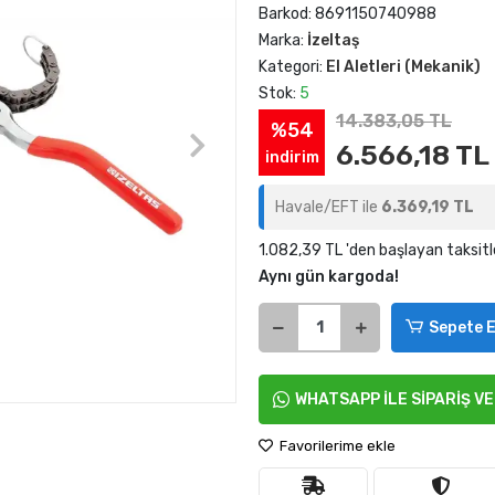
Barkod:
8691150740988
Marka:
İzeltaş
Kategori:
El Aletleri (Mekanik)
Stok:
5
14.383,05 TL
%54
6.566,18 TL
indirim
Havale/EFT ile
6.369,19 TL
1.082,39 TL 'den başlayan taksitl
Aynı gün kargoda!
Sepete E
WHATSAPP İLE SİPARİŞ V
Favorilerime ekle