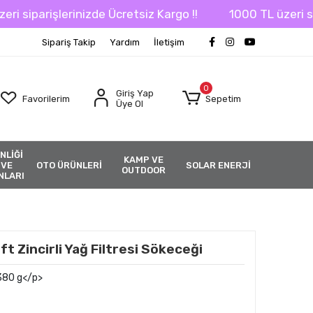
iparişlerinizde Ücretsiz Kargo !!
1000 TL üzeri sipari
Sipariş Takip
Yardım
İletişim
0
Giriş Yap
Favorilerim
Sepetim
Üye Ol
NLİĞİ
KAMP VE
 VE
OTO ÜRÜNLERİ
SOLAR ENERJİ
OUTDOOR
NLARI
t Zincirli Yağ Filtresi Sökeceği
380 g</p>