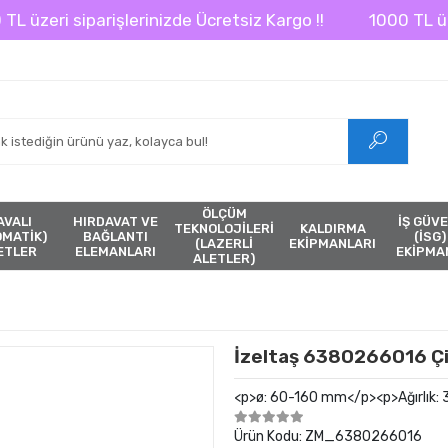
zeri siparişlerinizde Ücretsiz Kargo !!
1000 TL üzeri s
ÖLÇÜM
AVALI
HIRDAVAT VE
İŞ GÜVE
TEKNOLOJİLERİ
KALDIRMA
ÖMATİK)
BAĞLANTI
(İSG)
(LAZERLİ
EKİPMANLARI
ETLER
ELEMANLARI
EKİPMA
ALETLER)
İzeltaş 6380266016 Çif
<p>ø: 60-160 mm</p><p>Ağırlık: 
Ürün Kodu:
ZM_6380266016