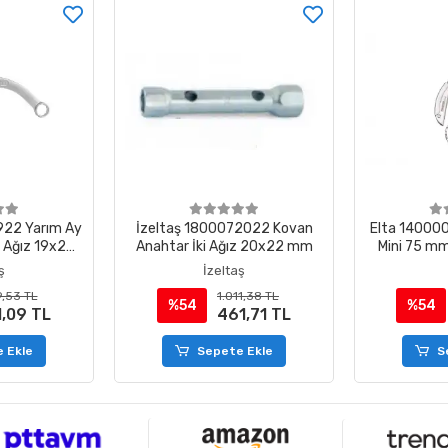
922 Yarım Ay
İzeltaş 1800072022 Kovan
Elta 140000
i Ağız 19x22
Anahtar İki Ağız 20x22 mm
Mini 75 mm
ş
İzeltaş
9,53 TL
1.011,38 TL
%54
%54
1,09 TL
461,71 TL
 Ekle
Sepete Ekle
S