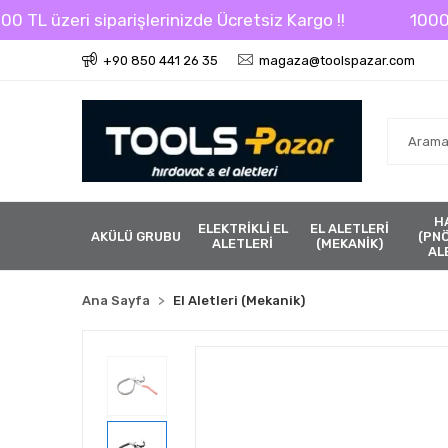
L üzeri siparişlerinizde Ücretsiz Kargo !!
1000 TL ü
+90 850 441 26 35
magaza@toolspazar.com
H
ELEKTRİKLİ EL
EL ALETLERİ
AKÜLÜ GRUBU
(PN
ALETLERİ
(MEKANİK)
AL
Ana Sayfa
El Aletleri (Mekanik)