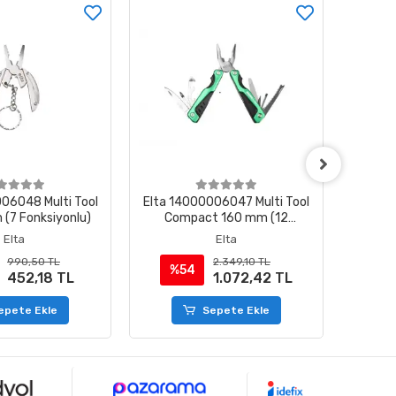
06048 Multi Tool
Elta 14000006047 Multi Tool
Elta 1
 (7 Fonksiyonlu)
Compact 160 mm (12
Plus 1
Fonksiyonlu)
Elta
Elta
990,50 TL
2.349,10 TL
%54
%
452,18 TL
1.072,42 TL
epete Ekle
Sepete Ekle