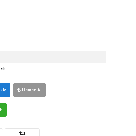
erle
kle
Hemen Al
ER