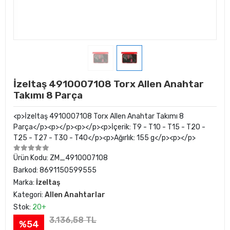
İzeltaş 4910007108 Torx Allen Anahtar
Takımı 8 Parça
<p>İzeltaş 4910007108 Torx Allen Anahtar Takımı 8
Parça</p><p></p><p></p><p>İçerik: T9 - T10 - T15 - T20 -
T25 - T27 - T30 - T40</p><p>Ağırlık: 155 g</p><p></p>
Ürün Kodu:
ZM_4910007108
Barkod:
8691150599555
Marka:
İzeltaş
Kategori:
Allen Anahtarlar
Stok:
20+
3.136,58 TL
%54