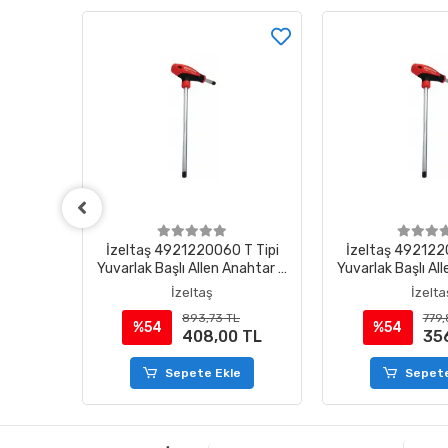
 Parça
İzeltaş 4921220060 T Tipi
İzeltaş 492122
fesyonel
Yuvarlak Başlı Allen Anahtar 6
Yuvarlak Başlı Al
ımı
mm
mm
İzeltaş
İzelta
TL
893,73 TL
779,
%54
%54
 TL
408,00 TL
35
e
Sepete Ekle
Sepete