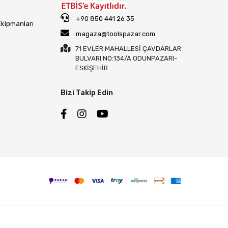
+90 850 441 26 35
Ekipmanları
magaza@toolspazar.com
71 EVLER MAHALLESİ ÇAVDARLAR
BULVARI NO:134/A ODUNPAZARI-
ESKİŞEHİR
Bizi Takip Edin