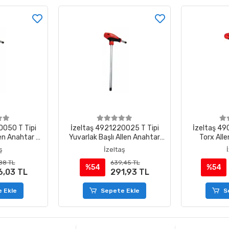
0050 T Tipi
İzeltaş 4921220025 T Tipi
İzeltaş 49
len Anahtar 5
Yuvarlak Başlı Allen Anahtar
Torx All
2.5 mm
ş
İzeltaş
88 TL
639,45 TL
%54
%54
6,03 TL
291,93 TL
 Ekle
Sepete Ekle
S