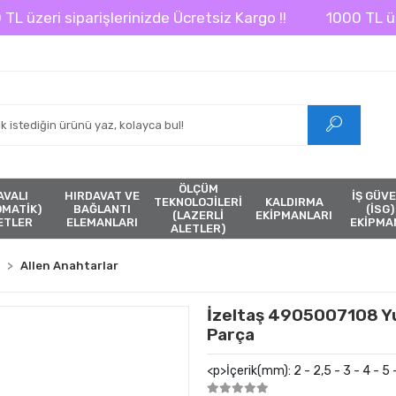
zeri siparişlerinizde Ücretsiz Kargo !!
1000 TL üzeri s
ÖLÇÜM
AVALI
HIRDAVAT VE
İŞ GÜVE
TEKNOLOJİLERİ
KALDIRMA
ÖMATİK)
BAĞLANTI
(İSG)
(LAZERLİ
EKİPMANLARI
ETLER
ELEMANLARI
EKİPMA
ALETLER)
Allen Anahtarlar
İzeltaş 4905007108 Yuv
Parça
<p>İçerik(mm): 2 - 2,5 - 3 - 4 - 5 