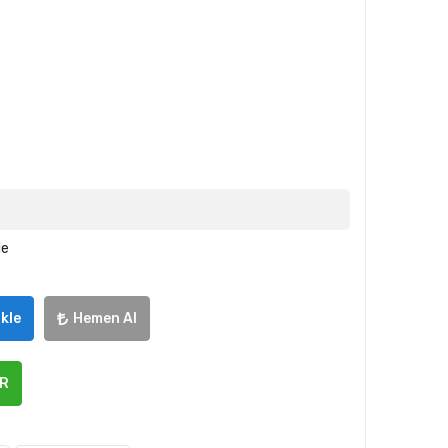
le
kle
Hemen Al
ER