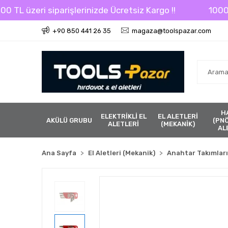
L üzeri siparişlerinizde Ücretsiz Kargo !!
1000 TL ü
+90 850 441 26 35
magaza@toolspazar.com
H
ELEKTRİKLİ EL
EL ALETLERİ
AKÜLÜ GRUBU
(PN
ALETLERİ
(MEKANİK)
AL
Ana Sayfa
El Aletleri (Mekanik)
Anahtar Takımları