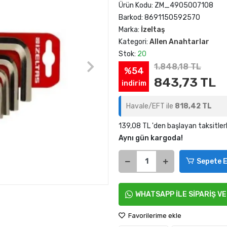
Ürün Kodu:
ZM_4905007108
Barkod:
8691150592570
Marka:
İzeltaş
Kategori:
Allen Anahtarlar
Stok:
20
1.848,18 TL
%54
843,73 TL
indirim
Havale/EFT ile
818,42 TL
139,08 TL 'den başlayan taksitler
Aynı gün kargoda!
Sepete E
WHATSAPP İLE SİPARİŞ V
Favorilerime ekle