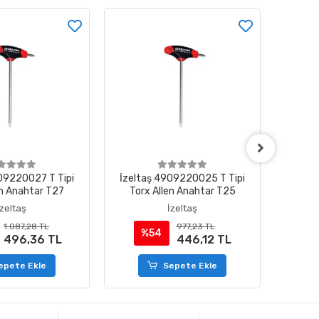
09220027 T Tipi
İzeltaş 4909220025 T Tipi
İzelt
en Anahtar T27
Torx Allen Anahtar T25
Anahtar
İzeltaş
İzeltaş
1.087,28 TL
977,23 TL
%54
%
496,36 TL
446,12 TL
epete Ekle
Sepete Ekle