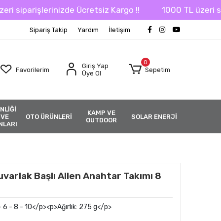
iparişlerinizde Ücretsiz Kargo !!
1000 TL üzeri sipari
Sipariş Takip
Yardım
İletişim
0
Giriş Yap
Favorilerim
Sepetim
Üye Ol
NLİĞİ
KAMP VE
 VE
OTO ÜRÜNLERİ
SOLAR ENERJİ
OUTDOOR
NLARI
arlak Başlı Allen Anahtar Takımı 8
- 6 - 8 - 10</p><p>Ağırlık: 275 g</p>