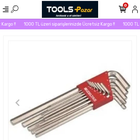
0
Kargo !!
1000 TL üzeri siparişlerinizde Ücretsiz Kargo !!
1000 TL üz