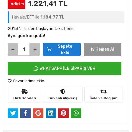
1.221,41 TL
indirim
Havale/EFT ile
1.184,77 TL
201,34 TL 'den başlayan taksitlerle
Aynı gün kargoda!
Sepete
Hemen Al
Ekle
WHATSAPP İLE SİPARİŞ VER
Favorilerime ekle
Hızlı Gönderi
Güvenli Alışveriş
İade ve Değişim