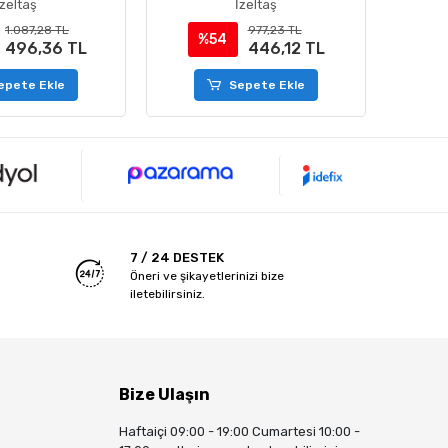
İzeltaş
İzeltaş
1.087,28 TL
977,23 TL
%54
%
496,36 TL
446,12 TL
epete Ekle
Sepete Ekle
7 / 24 DESTEK
Öneri ve şikayetlerinizi bize
iletebilirsiniz.
Bize Ulaşın
Haftaiçi 09:00 - 19:00 Cumartesi 10:00 -