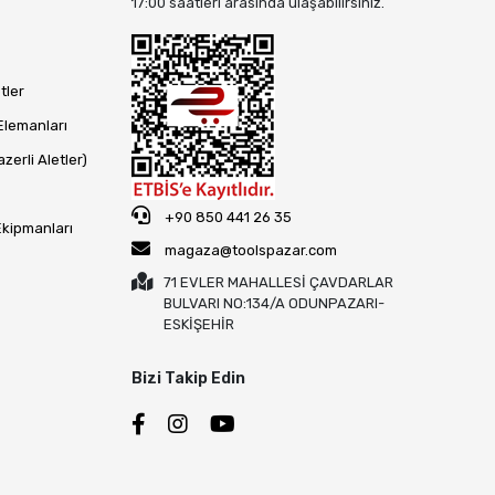
17:00 saatleri arasında ulaşabilirsiniz.
tler
Elemanları
zerli Aletler)
+90 850 441 26 35
Ekipmanları
magaza@toolspazar.com
71 EVLER MAHALLESİ ÇAVDARLAR
BULVARI NO:134/A ODUNPAZARI-
ESKİŞEHİR
Bizi Takip Edin