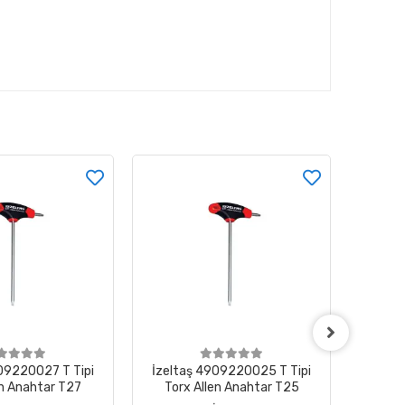
09220027 T Tipi
İzeltaş 4909220025 T Tipi
İzelt
en Anahtar T27
Torx Allen Anahtar T25
Anahtar