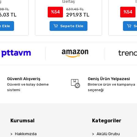
ş
İzeltaş
88 TL
639,45 TL
%54
%54
6,03 TL
291,93 TL
 Ekle
Sepete Ekle
S
Güvenli Alışveriş
Geniş Ürün Yelpazesi
Güvenli ve kolay ödeme
Binlerce ürün ve kampanya
sistemi
seçeneği
Kurumsal
Kategoriler
Hakkımızda
Akülü Grubu