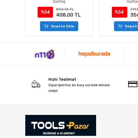
İzeltaş
İzelta
TL
893,73 TL
779,
%54
%54
 TL
408,00 TL
35
e
Sepete Ekle
Sepete
Hızlı Teslimat
Siparişleriniz en kısa sürede elinize
ulaşır.