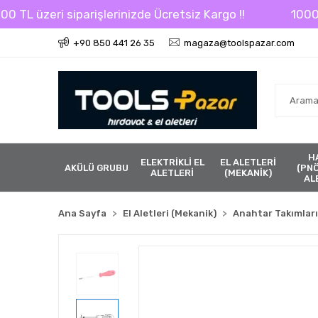
 üzeri siparişlerinizde Ücretsiz Kargo !!
1000 TL ü
+90 850 441 26 35
magaza@toolspazar.com
H
ELEKTRİKLİ EL
EL ALETLERİ
AKÜLÜ GRUBU
(PN
ALETLERİ
(MEKANİK)
AL
Ana Sayfa
El Aletleri (Mekanik)
Anahtar Takımları