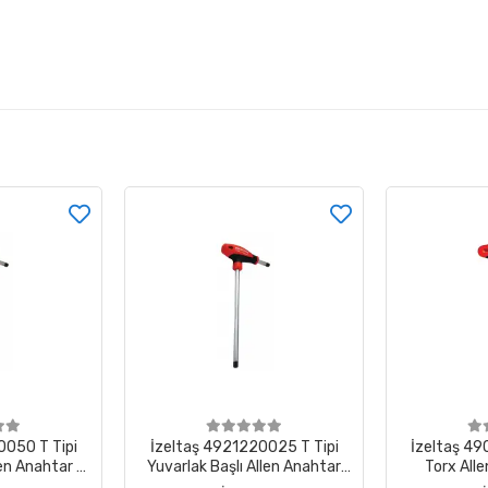
0050 T Tipi
İzeltaş 4921220025 T Tipi
İzeltaş 49
len Anahtar 5
Yuvarlak Başlı Allen Anahtar
Torx All
2.5 mm