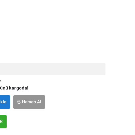
e
günü kargoda!
kle
Hemen Al
ER