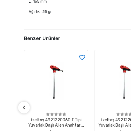
L : 165 mm
Ağırlık : 35 gr
Benzer Ürünler
 Parça
İzeltaş 4921220060 T Tipi
İzeltaş 492122
fesyonel
Yuvarlak Başlı Allen Anahtar 6
Yuvarlak Başlı Al
ımı
mm
mm