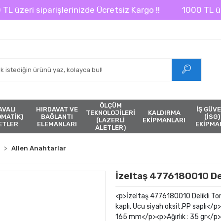
zeri siparişlerinizde Ücretsiz Kargo !!
1000 TL üzeri s
ÖLÇÜM
AVALI
HIRDAVAT VE
İŞ GÜVE
TEKNOLOJİLERİ
KALDIRMA
ÖMATİK)
BAĞLANTI
(İSG)
(LAZERLİ
EKİPMANLARI
ETLER
ELEMANLARI
EKİPMA
ALETLER)
Allen Anahtarlar
İzeltaş 4776180010 Del
<p>İzeltaş 4776180010 Delikli 
kaplı, Ucu siyah oksit,PP saplı<
165 mm</p><p>Ağırlık : 35 gr</p>