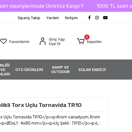
iparişlerinizde Ücretsiz Kargo !!
1000 TL üzeri sipari
Sipariş Takip
Yardım
İletişim
0
Giriş Yap
Favorilerim
Sepetim
Üye Ol
NLİĞİ
KAMP VE
 VE
OTO ÜRÜNLERİ
SOLAR ENERJİ
OUTDOOR
NLARI
ikli Torx Uçlu Tornavida TR10
Torx Uçlu Tornavida TR10</p><p>Krom vanadyum, Krom
/p><p>ØDxL1 : 4x80 mm</p><p>Uç Şekli : TR10</p><p>L :