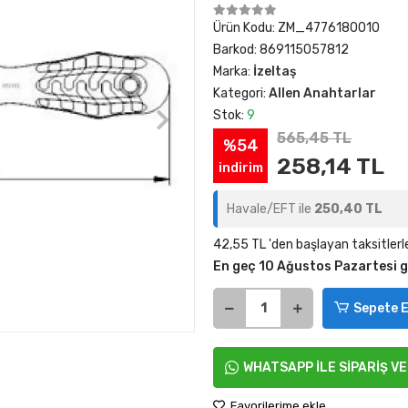
Ürün Kodu:
ZM_4776180010
Barkod:
869115057812
Marka:
İzeltaş
Kategori:
Allen Anahtarlar
Stok:
9
565,45 TL
%54
258,14 TL
indirim
Havale/EFT ile
250,40 TL
42,55 TL 'den başlayan taksitlerl
En geç 10 Ağustos Pazartesi 
Sepete E
WHATSAPP İLE SİPARİŞ V
Favorilerime ekle