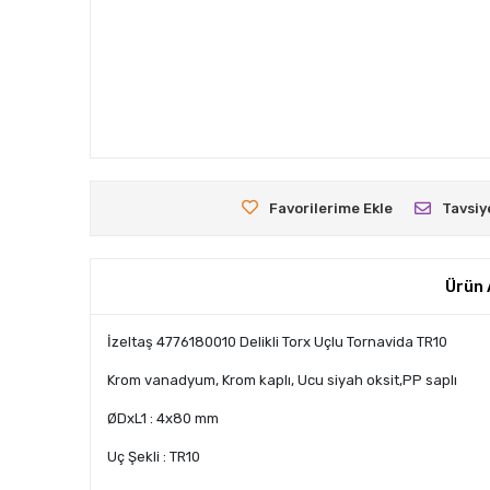
Favorilerime Ekle
Tavsiy
Ürün 
İzeltaş 4776180010 Delikli Torx Uçlu Tornavida TR10
Krom vanadyum, Krom kaplı, Ucu siyah oksit,PP saplı
ØDxL1 : 4x80 mm
Uç Şekli : TR10