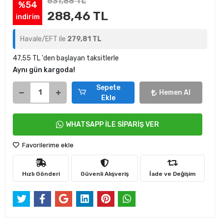
631,88 TL
%54
288,46 TL
indirim
Havale/EFT ile
279,81 TL
47,55 TL 'den başlayan taksitlerle
Aynı gün kargoda!
Sepete
Hemen Al
Ekle
WHATSAPP İLE SİPARİŞ VER
Favorilerime ekle
Hızlı Gönderi
Güvenli Alışveriş
İade ve Değişim