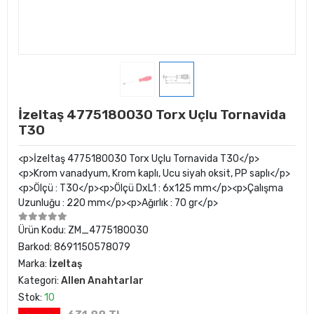
İzeltaş 4775180030 Torx Uçlu Tornavida
T30
<p>İzeltaş 4775180030 Torx Uçlu Tornavida T30</p>
<p>Krom vanadyum, Krom kaplı, Ucu siyah oksit, PP saplı</p>
<p>Ölçü : T30</p><p>Ölçü DxL1 : 6x125 mm</p><p>Çalışma
Uzunluğu : 220 mm</p><p>Ağırlık : 70 gr</p>
Ürün Kodu:
ZM_4775180030
Barkod:
8691150578079
Marka:
İzeltaş
Kategori:
Allen Anahtarlar
Stok:
10