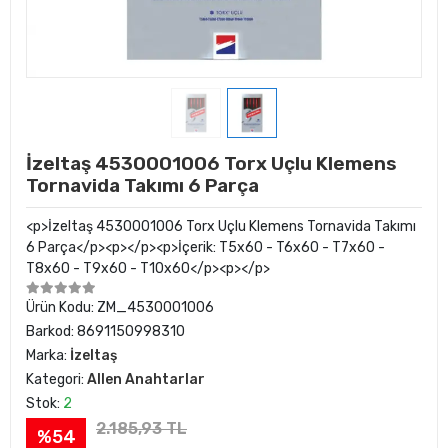
İzeltaş 4530001006 Torx Uçlu Klemens
Tornavida Takımı 6 Parça
<p>İzeltaş 4530001006 Torx Uçlu Klemens Tornavida Takımı
6 Parça</p><p></p><p>İçerik: T5x60 - T6x60 - T7x60 -
T8x60 - T9x60 - T10x60</p><p></p>
Ürün Kodu:
ZM_4530001006
Barkod:
8691150998310
Marka:
İzeltaş
Kategori:
Allen Anahtarlar
Stok:
2
2.185,93 TL
%54