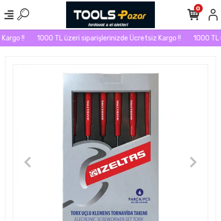
0
argo !!
1000 TL üzeri siparişlerinizde Ücretsiz Kargo !!
1000 TL üz