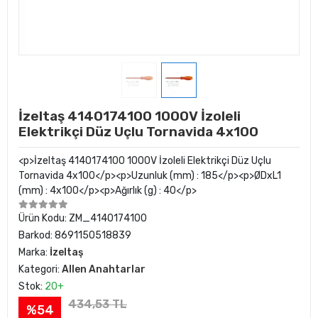
İzeltaş 4140174100 1000V İzoleli
Elektrikçi Düz Uçlu Tornavida 4x100
<p>İzeltaş 4140174100 1000V İzoleli Elektrikçi Düz Uçlu
Tornavida 4x100</p><p>Uzunluk (mm) : 185</p><p>ØDxL1
(mm) : 4x100</p><p>Ağırlık (g) : 40</p>
Ürün Kodu:
ZM_4140174100
Barkod:
8691150518839
Marka:
İzeltaş
Kategori:
Allen Anahtarlar
Stok:
20+
434,53 TL
%54