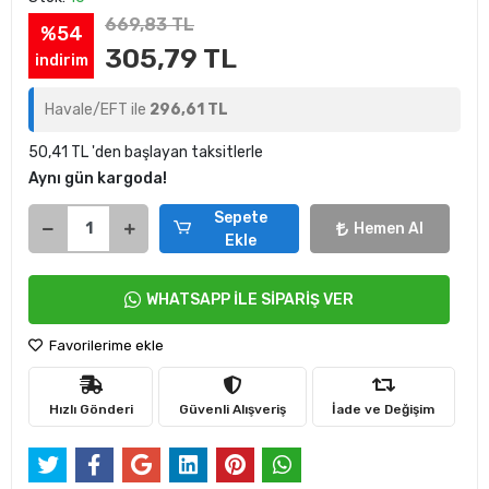
669,83 TL
%54
305,79 TL
indirim
Havale/EFT ile
296,61 TL
50,41 TL 'den başlayan taksitlerle
Aynı gün kargoda!
Sepete
Hemen Al
Ekle
WHATSAPP İLE SİPARİŞ VER
Favorilerime ekle
Hızlı Gönderi
Güvenli Alışveriş
İade ve Değişim