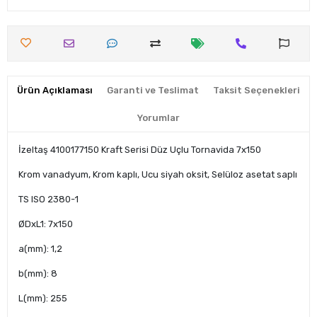
Ürün Açıklaması
Garanti ve Teslimat
Taksit Seçenekleri
Yorumlar
İzeltaş 4100177150 Kraft Serisi Düz Uçlu Tornavida 7x150
Krom vanadyum, Krom kaplı, Ucu siyah oksit, Selüloz asetat saplı
TS ISO 2380-1
ØDxL1: 7x150
a(mm): 1,2
b(mm): 8
L(mm): 255