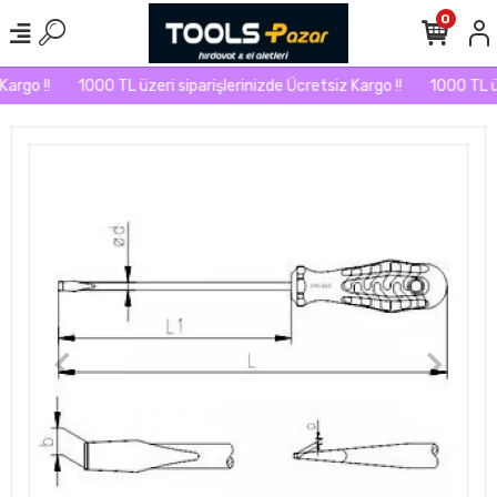
0
argo !!
1000 TL üzeri siparişlerinizde Ücretsiz Kargo !!
1000 TL üze