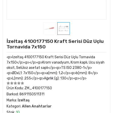
İzeltaş 4100177150 Kraft Serisi Düz Uçlu
Tornavida 7x150
<p>İzeltaş 4100177150 Kraft Serisi Düz Uçlu Tornavida
7x150</p><p></p><p>Krom vanadyum, Krom kaplı, Ucu siyah
oksit, Selüloz asetat saplı</p><p>TS ISO 2380-1</p>
<p>ØDxL1: 7x150</p><p>a(mm): 1,2</p><p>b(mm): 8</p>
<p>L(mm): 255</p><p>Ağırlık (g) :130</p><p></p>
Ürün Kodu:
ZM_4100177150
Barkod:
8691150511311
Marka:
İzeltaş
Kategori:
Allen Anahtarlar
Stok:
10