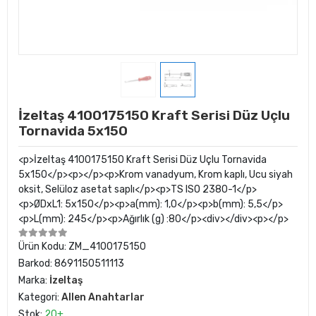
İzeltaş 4100175150 Kraft Serisi Düz Uçlu
Tornavida 5x150
<p>İzeltaş 4100175150 Kraft Serisi Düz Uçlu Tornavida
5x150</p><p></p><p>Krom vanadyum, Krom kaplı, Ucu siyah
oksit, Selüloz asetat saplı</p><p>TS ISO 2380-1</p>
<p>ØDxL1: 5x150</p><p>a(mm): 1,0</p><p>b(mm): 5,5</p>
<p>L(mm): 245</p><p>Ağırlık (g) :80</p><div></div><p></p>
Ürün Kodu:
ZM_4100175150
Barkod:
8691150511113
Marka:
İzeltaş
Kategori:
Allen Anahtarlar
Stok:
20+