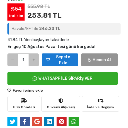
555,98 TL
%54
253,81 TL
indirim
Havale/EFT ile
246,20 TL
41,84 TL 'den başlayan taksitlerle
En geç 10 Ağustos Pazartesi günü kargoda!
Sepete
Hemen Al
Ekle
WHATSAPP İLE SİPARİŞ VER
Favorilerime ekle
Hızlı Gönderi
Güvenli Alışveriş
İade ve Değişim