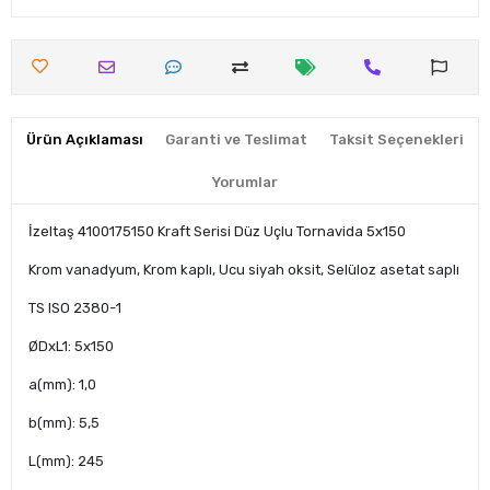
Ürün Açıklaması
Garanti ve Teslimat
Taksit Seçenekleri
Yorumlar
İzeltaş 4100175150 Kraft Serisi Düz Uçlu Tornavida 5x150
Krom vanadyum, Krom kaplı, Ucu siyah oksit, Selüloz asetat saplı
TS ISO 2380-1
ØDxL1: 5x150
a(mm): 1,0
b(mm): 5,5
L(mm): 245