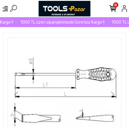
0
argo !!
1000 TL üzeri siparişlerinizde Ücretsiz Kargo !!
1000 TL üze