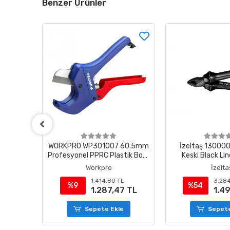
Benzer Ürünler
NAHTAR
WORKPRO WP301007 60.5mm
İzeltaş 13000
Profesyonel PPRC Plastik Boru
Keski Black L
Kesme Makası
Workpro
İzelta
1.414,80 TL
3.284
%9
%54
1.287,47 TL
1.4
e
Sepete Ekle
Sepete