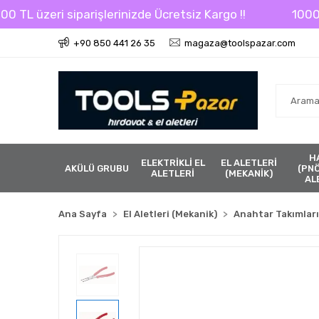
 üzeri siparişlerinizde Ücretsiz Kargo !!
1000 TL üz
+90 850 441 26 35
magaza@toolspazar.com
H
ELEKTRİKLİ EL
EL ALETLERİ
AKÜLÜ GRUBU
(PN
ALETLERİ
(MEKANİK)
AL
Ana Sayfa
El Aletleri (Mekanik)
Anahtar Takımları