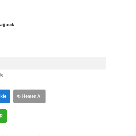
bağacık
le
kle
Hemen Al
ER