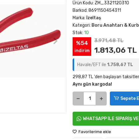
Ürün Kodu:
ZM_3321120310
Barkod:
8691150454311
Marka:
İzeltaş
Kategori:
Boru Anahtarı & Kur
Stok:
10
3.971,48 TL
%54
1.813,06 TL
indirim
Havale/EFT ile
1.758,67 TL
298,87 TL 'den başlayan taksitler
Aynı gün kargoda!
Sepete E
WHATSAPP İLE SİPARİŞ V
Favorilerime ekle