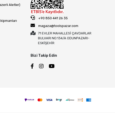
zerli Aletler)
+90 850 441 26 35
Ekipmanları
magaza@toolspazar.com
71 EVLER MAHALLESİ ÇAVDARLAR
BULVARI NO:134/A ODUNPAZARI-
ESKİŞEHİR
Bizi Takip Edin