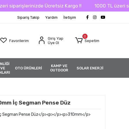
iparişlerinizde Ücretsiz Kargo !!
1000 TL üzeri sipari
Sipariş Takip
Yardım
İletişim
0
Giriş Yap
Favorilerim
Sepetim
Üye Ol
NLİĞİ
KAMP VE
 VE
OTO ÜRÜNLERİ
SOLAR ENERJİ
OUTDOOR
NLARI
10mm İç Segman Pense Düz
İç Segman Pense Düz</p><p></p><p>310mm</p>