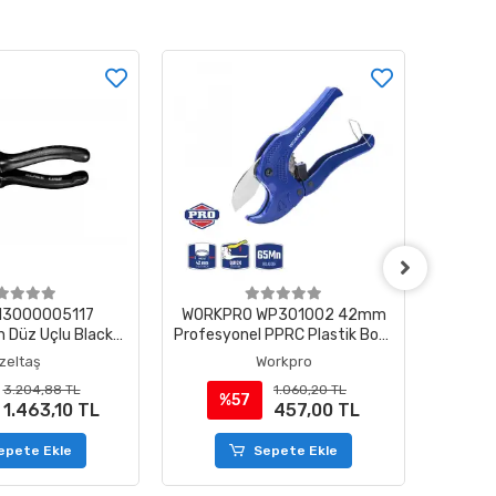
 13000005117
WORKPRO WP301002 42mm
İzelta
 Düz Uçlu Black
Profesyonel PPRC Plastik Boru
Pens
e 180 mm
Kesme Makası
İzeltaş
Workpro
3.204,88 TL
1.060,20 TL
%57
%
1.463,10 TL
457,00 TL
epete Ekle
Sepete Ekle