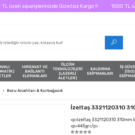
eri siparişlerinizde Ücretsiz Kargo !!
1000 TL üzeri s
ÖLÇÜM
AVALI
HIRDAVAT VE
İŞ GÜVE
TEKNOLOJİLERİ
KALDIRMA
ÖMATİK)
BAĞLANTI
(İSG)
(LAZERLİ
EKİPMANLARI
ETLER
ELEMANLARI
EKİPMA
ALETLER)
Boru Anahtarı & Kurbağacık
İzeltaş 3321120310 3
<p>İzeltaş 3321120310 310mm 
<p>445gr</p>