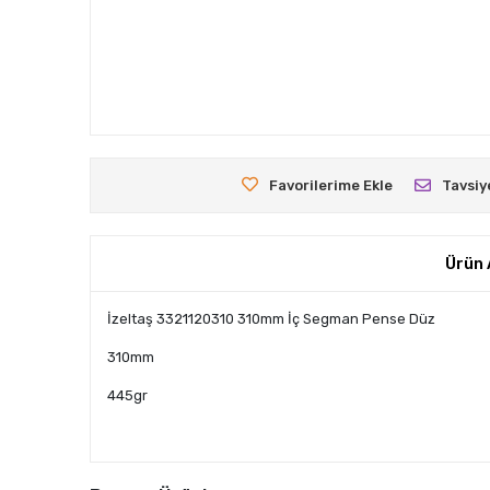
Favorilerime Ekle
Tavsiy
Ürün 
İzeltaş 3321120310 310mm İç Segman Pense Düz
310mm
445gr