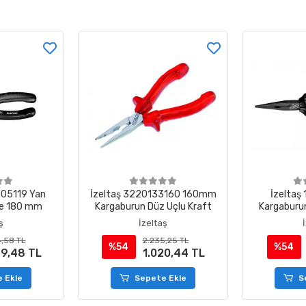
005119 Yan
İzeltaş 3220133160 160mm
İzeltaş
ine 180 mm
Kargaburun Düz Uçlu Kraft
Kargaburun
Lin
ş
İzeltaş
,58 TL
2.235,25 TL
%54
%54
99,48 TL
1.020,44 TL
 Ekle
Sepete Ekle
S