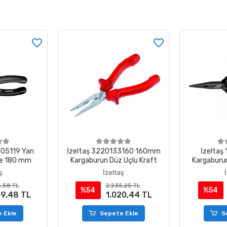
005119 Yan
İzeltaş 3220133160 160mm
İzeltaş
ine 180 mm
Kargaburun Düz Uçlu Kraft
Kargaburun
Lin
ş
İzeltaş
,58 TL
2.235,25 TL
%54
%54
99,48 TL
1.020,44 TL
 Ekle
Sepete Ekle
S