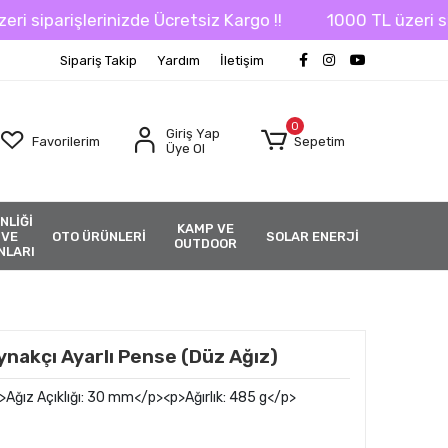
siparişlerinizde Ücretsiz Kargo !!
1000 TL üzeri sipar
Sipariş Takip
Yardım
İletişim
0
Giriş Yap
Favorilerim
Sepetim
Üye Ol
NLİĞİ
KAMP VE
 VE
OTO ÜRÜNLERİ
SOLAR ENERJİ
OUTDOOR
NLARI
nakçı Ayarlı Pense (Düz Ağız)
Ağız Açıklığı: 30 mm</p><p>Ağırlık: 485 g</p>