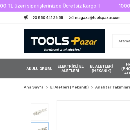
L üzeri siparişlerinizde Ücretsiz Kargo !!
1000 TL 
+90 850 441 26 35
magaza@toolspazar.com
H
ELEKTRİKLİ EL
EL ALETLERİ
AKÜLÜ GRUBU
(PN
ALETLERİ
(MEKANİK)
AL
Ana Sayfa
El Aletleri (Mekanik)
Anahtar Takımları