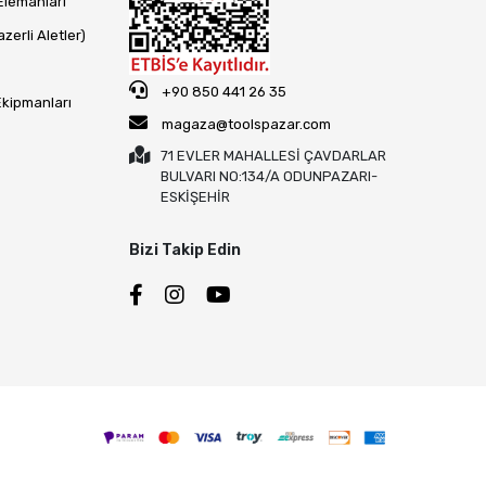
Elemanları
zerli Aletler)
+90 850 441 26 35
Ekipmanları
magaza@toolspazar.com
71 EVLER MAHALLESİ ÇAVDARLAR
BULVARI NO:134/A ODUNPAZARI-
ESKİŞEHİR
Bizi Takip Edin