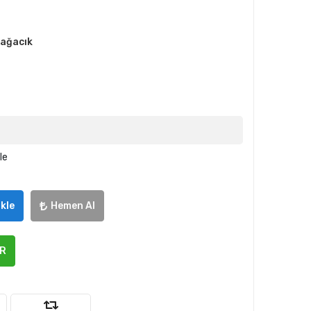
bağacık
le
kle
Hemen Al
ER