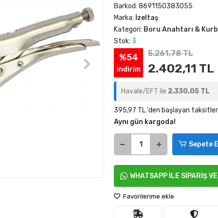
Barkod:
8691150383055
Marka:
İzeltaş
Kategori:
Boru Anahtarı & Kur
Stok:
3
5.261,78 TL
%54
2.402,11 TL
indirim
Havale/EFT ile
2.330,05 TL
395,97 TL 'den başlayan taksitler
Aynı gün kargoda!
Sepete E
WHATSAPP İLE SİPARİŞ V
Favorilerime ekle