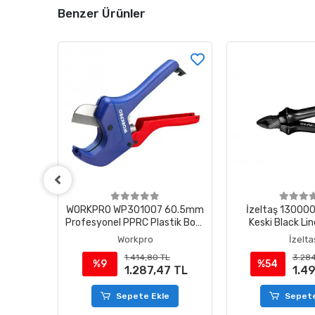
Benzer Ürünler
NAHTAR
WORKPRO WP301007 60.5mm
İzeltaş 13000
Profesyonel PPRC Plastik Boru
Keski Black L
Kesme Makası
Workpro
İzelta
1.414,80 TL
3.284
%9
%54
1.287,47 TL
1.4
e
Sepete Ekle
Sepete