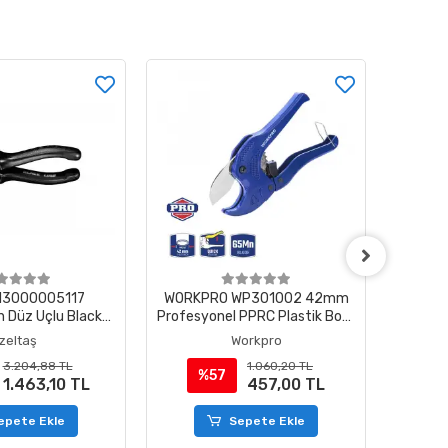
 13000005117
WORKPRO WP301002 42mm
İzelta
 Düz Uçlu Black
Profesyonel PPRC Plastik Boru
Pens
e 180 mm
Kesme Makası
İzeltaş
Workpro
3.204,88 TL
1.060,20 TL
%57
%
1.463,10 TL
457,00 TL
epete Ekle
Sepete Ekle