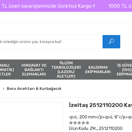
üzeri siparişlerinizde Ücretsiz Kargo !!
1000 TL üzeri 
ÖLÇÜM
AVALI
HIRDAVAT VE
İŞ GÜVE
TEKNOLOJİLERİ
KALDIRMA
ÖMATİK)
BAĞLANTI
(İSG)
(LAZERLİ
EKİPMANLARI
ETLER
ELEMANLARI
EKİPMA
ALETLER)
Boru Anahtarı & Kurbağacık
İzeltaş 2512110200 Kay
<p>L: 200 mm</p><p>L: 8"</p><p>
Ürün Kodu:
ZM_2512110200