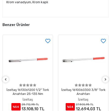
Krom vanadyum, Krom kaplı
Benzer Ürünler
İzeltaş 1613061200 1/2" Tork
İzeltaş 1610060300 3/8" Tork
Anahtarı 25-135 Nm
Anahtarı
İzeltaş
İzeltaş
28.712,98 TL
27.805,98 TL
%54
%54
13.108,10 TL
12.694,03 TL