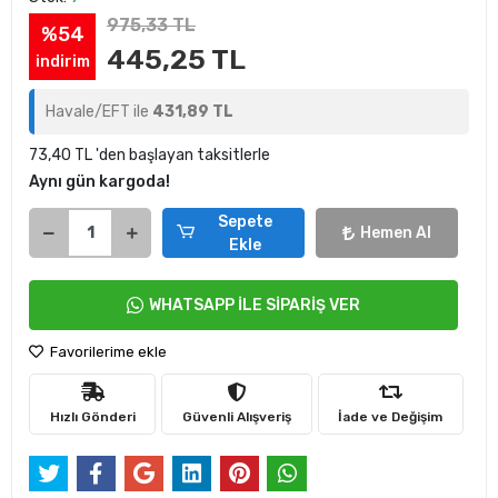
975,33 TL
%54
445,25 TL
indirim
Havale/EFT ile
431,89 TL
73,40 TL 'den başlayan taksitlerle
Aynı gün kargoda!
Sepete
Hemen Al
Ekle
WHATSAPP İLE SİPARİŞ VER
Favorilerime ekle
Hızlı Gönderi
Güvenli Alışveriş
İade ve Değişim