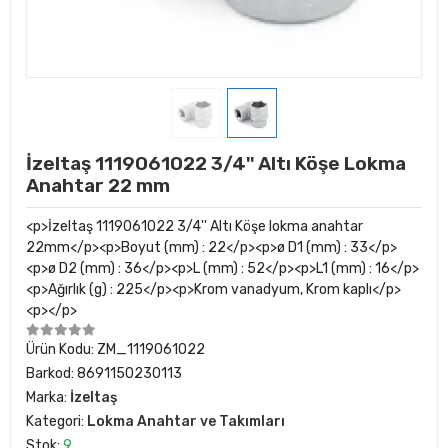
İzeltaş 1119061022 3/4'' Altı Köşe Lokma
Anahtar 22 mm
<p>İzeltaş 1119061022 3/4'' Altı Köşe lokma anahtar
22mm</p><p>Boyut (mm) : 22</p><p>ø D1 (mm) : 33</p>
<p>ø D2 (mm) : 36</p><p>L (mm) : 52</p><p>L1 (mm) : 16</p>
<p>Ağırlık (g) : 225</p><p>Krom vanadyum, Krom kaplı</p>
<p></p>
Ürün Kodu:
ZM_1119061022
Barkod:
8691150230113
Marka:
İzeltaş
Kategori:
Lokma Anahtar ve Takımları
Stok:
9