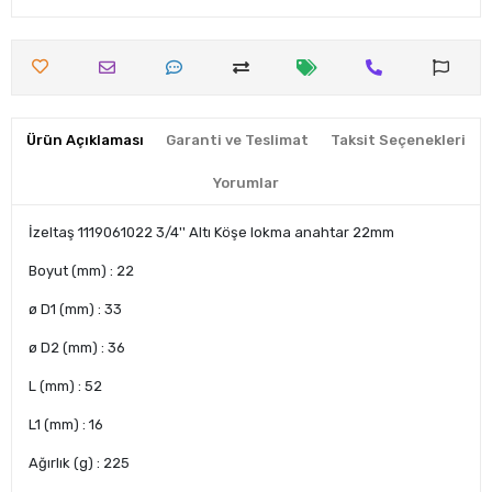
Ürün Açıklaması
Garanti ve Teslimat
Taksit Seçenekleri
Yorumlar
İzeltaş 1119061022 3/4'' Altı Köşe lokma anahtar 22mm
Boyut (mm) : 22
ø D1 (mm) : 33
ø D2 (mm) : 36
L (mm) : 52
L1 (mm) : 16
Ağırlık (g) : 225