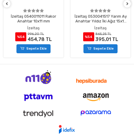
İzeltaş 0540011011 Rakor
İzeltaş 0530041517 Yarım Ay
Anahtar 10x11 mm
Anahtar Yıldız İki Ağız 15x17
mm
İzeltaş
İzeltaş
996,20 TL
865,25 TL
%54
%54
454,78 TL
395,01 TL
Sepete Ekle
Sepete Ekle