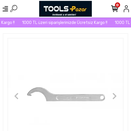
0
Kargo !!
1000 TL üzeri siparişlerinizde Ücretsiz Kargo !!
1000 TL üz