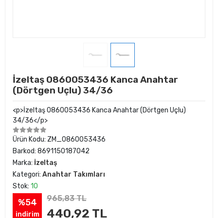
İzeltaş 0860053436 Kanca Anahtar
(Dörtgen Uçlu) 34/36
<p>İzeltaş 0860053436 Kanca Anahtar (Dörtgen Uçlu)
34/36</p>
Ürün Kodu:
ZM_0860053436
Barkod:
8691150187042
Marka:
İzeltaş
Kategori:
Anahtar Takımları
Stok:
10
965,83 TL
%54
440,92 TL
indirim