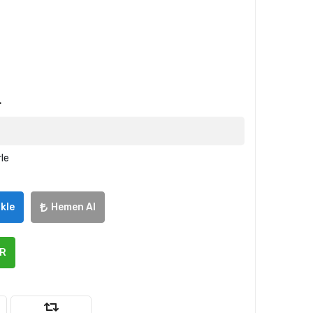
L
rle
kle
Hemen Al
ER