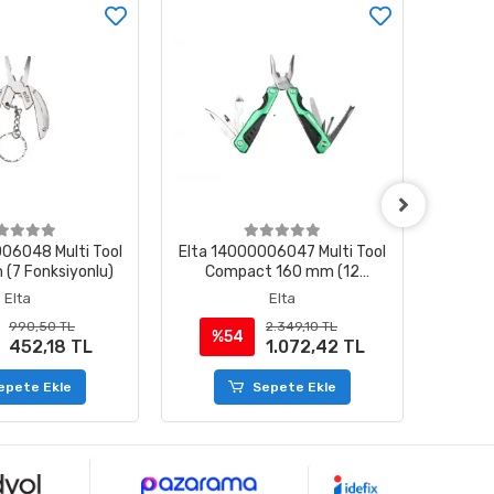
06048 Multi Tool
Elta 14000006047 Multi Tool
Elta 1
 (7 Fonksiyonlu)
Compact 160 mm (12
Plus 1
Fonksiyonlu)
Elta
Elta
990,50 TL
2.349,10 TL
%54
%
452,18 TL
1.072,42 TL
epete Ekle
Sepete Ekle