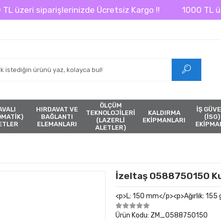
zeri siparişlerinizde Ücretsiz Kargo !!
1000 TL üzeri s
ÖLÇÜM
AVALI
HIRDAVAT VE
İŞ GÜVE
TEKNOLOJİLERİ
KALDIRMA
ÖMATİK)
BAĞLANTI
(İSG)
(LAZERLİ
EKİPMANLARI
ETLER
ELEMANLARI
EKİPMA
ALETLER)
İzeltaş 0588750150 K
<p>L: 150 mm</p><p>Ağırlık: 155 
Ürün Kodu:
ZM_0588750150