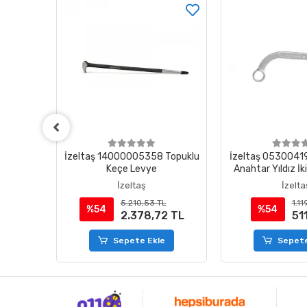
0 3/4"
İzeltaş 14000005358 Topuklu
İzeltaş 0530041
Keçe Levye
Anahtar Yıldız İk
mm
İzeltaş
İzelta
5.210,53 TL
1.11
%54
%54
0 TL
2.378,72 TL
51
e
Sepete Ekle
Sepete