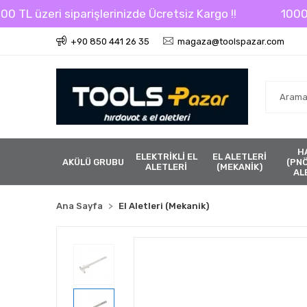
L üzeri siparişlerinizde Ücretsiz Kargo !!
1000 TL ü
+90 850 441 26 35
magaza@toolspazar.com
H
ELEKTRİKLİ EL
EL ALETLERİ
AKÜLÜ GRUBU
(PN
ALETLERİ
(MEKANİK)
AL
Ana Sayfa
El Aletleri (Mekanik)