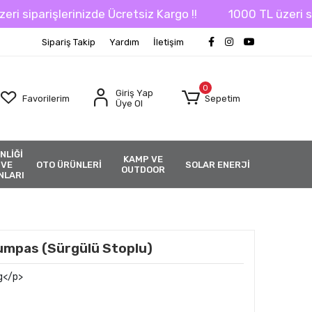
iparişlerinizde Ücretsiz Kargo !!
1000 TL üzeri sipari
Sipariş Takip
Yardım
İletişim
0
Giriş Yap
Favorilerim
Sepetim
Üye Ol
NLİĞİ
KAMP VE
 VE
OTO ÜRÜNLERİ
SOLAR ENERJİ
OUTDOOR
NLARI
umpas (Sürgülü Stoplu)
g</p>