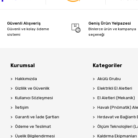
Güvenli Alışveriş
Geniş Ürün Yelpazesi
Güvenli ve kolay ödeme
Binlerce ürün ve kampanya
sistemi
seçeneği
Kurumsal
Kategoriler
Hakkımızda
Akülü Grubu
Gizlilik ve Güvenlik
Elektrikli El Aletleri
Kullanıcı Sözleşmesi
El Aletleri (Mekanik)
İletişim
Havalı (Pnömatik) Ale
Garanti ve İade Şartları
Hırdavat ve Bağlantı 
Ödeme ve Teslimat
Ölçüm Teknolojileri (La
Üyelik Bilgilendirmesi
Kaldırma Ekipmanları