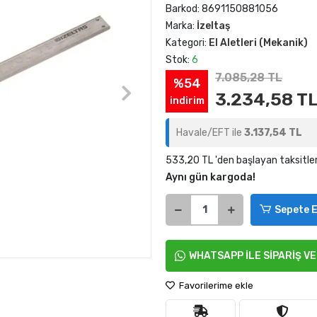
Barkod:
8691150881056
Marka:
İzeltaş
Kategori:
El Aletleri (Mekanik)
Stok:
6
7.085,28 TL
%54
3.234,58 T
indirim
Havale/EFT ile
3.137,54 TL
533,20 TL 'den başlayan taksitle
Aynı gün kargoda!
Sepete E
WHATSAPP İLE SİPARİŞ V
Favorilerime ekle