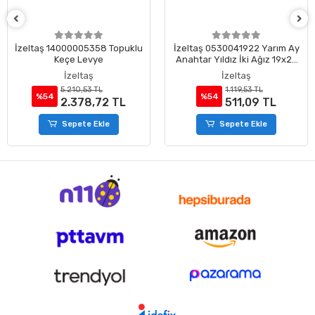
İzeltaş 14000005358 Topuklu
İzeltaş 0530041922 Yarım Ay
Keçe Levye
Anahtar Yıldız İki Ağız 19x22
mm
İzeltaş
İzeltaş
5.210,53 TL
1.119,53 TL
%54
%54
2.378,72 TL
511,09 TL
Sepete Ekle
Sepete Ekle