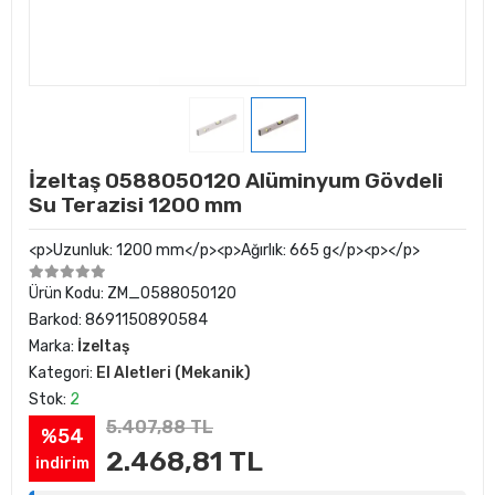
İzeltaş 0588050120 Alüminyum Gövdeli
Su Terazisi 1200 mm
<p>Uzunluk: 1200 mm</p><p>Ağırlık: 665 g</p><p></p>
Ürün Kodu:
ZM_0588050120
Barkod:
8691150890584
Marka:
İzeltaş
Kategori:
El Aletleri (Mekanik)
Stok:
2
5.407,88 TL
%54
2.468,81 TL
indirim