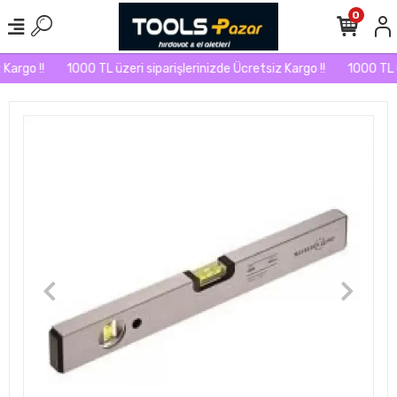
0
Kargo !!
1000 TL üzeri siparişlerinizde Ücretsiz Kargo !!
1000 TL üz