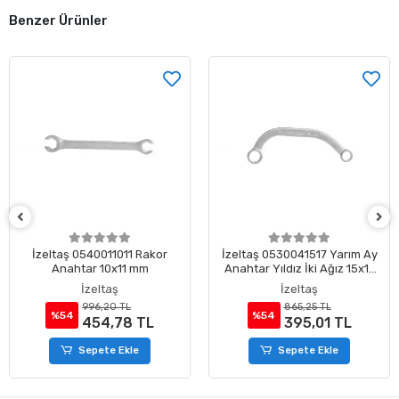
Benzer Ürünler
İzeltaş 0540011011 Rakor
İzeltaş 0530041517 Yarım Ay
Anahtar 10x11 mm
Anahtar Yıldız İki Ağız 15x17
mm
İzeltaş
İzeltaş
996,20 TL
865,25 TL
%54
%54
454,78 TL
395,01 TL
Sepete Ekle
Sepete Ekle