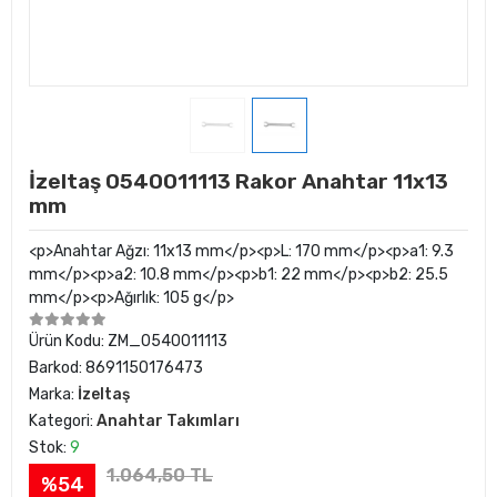
İzeltaş 0540011113 Rakor Anahtar 11x13
mm
<p>Anahtar Ağzı: 11x13 mm</p><p>L: 170 mm</p><p>a1: 9.3
mm</p><p>a2: 10.8 mm</p><p>b1: 22 mm</p><p>b2: 25.5
mm</p><p>Ağırlık: 105 g</p>
Ürün Kodu:
ZM_0540011113
Barkod:
8691150176473
Marka:
İzeltaş
Kategori:
Anahtar Takımları
Stok:
9
1.064,50 TL
%54