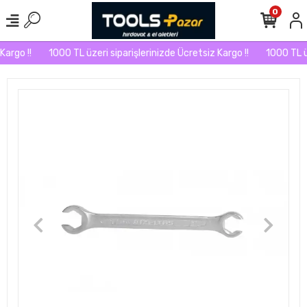
0
argo !!
1000 TL üzeri siparişlerinizde Ücretsiz Kargo !!
1000 TL üze