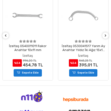
İzeltaş 0540011011 Rakor
İzeltaş 0530041517 Yarım Ay
Anahtar 10x11 mm
Anahtar Yıldız İki Ağız 15x17
mm
İzeltaş
İzeltaş
996,20 TL
865,25 TL
%54
%54
454,78 TL
395,01 TL
Sepete Ekle
Sepete Ekle