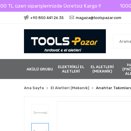
 üzeri siparişlerinizde Ücretsiz Kargo !!
1000 TL üz
+90 850 441 26 35
magaza@toolspazar.com
H
ELEKTRİKLİ EL
EL ALETLERİ
AKÜLÜ GRUBU
(PN
ALETLERİ
(MEKANİK)
AL
Ana Sayfa
El Aletleri (Mekanik)
Anahtar Takımları