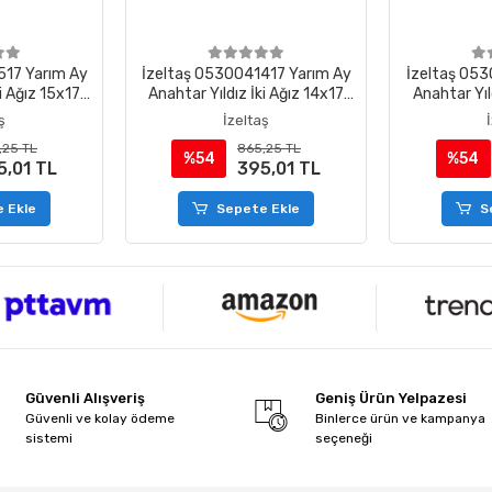
517 Yarım Ay
İzeltaş 0530041417 Yarım Ay
İzeltaş 053
i Ağız 15x17
Anahtar Yıldız İki Ağız 14x17
Anahtar Yıl
mm
ş
İzeltaş
,25 TL
865,25 TL
%54
%54
5,01 TL
395,01 TL
 Ekle
Sepete Ekle
S
Güvenli Alışveriş
Geniş Ürün Yelpazesi
Güvenli ve kolay ödeme
Binlerce ürün ve kampanya
sistemi
seçeneği