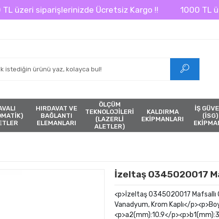
eri siparişlerinizde Ücretsiz Kargo !!
1000 TL üzeri s
ÖLÇÜM
AVALI
HIRDAVAT VE
İŞ GÜVE
TEKNOLOJİLERİ
KALDIRMA
ÖMATİK)
BAĞLANTI
(İSG)
(LAZERLİ
EKİPMANLARI
ETLER
ELEMANLARI
EKİPMA
ALETLER)
İzeltaş 0345020017 Ma
<p>İzeltaş 0345020017 Mafsallı
Vanadyum, Krom Kaplı</p><p>Bo
<p>a2(mm):10.9</p><p>b1(mm):37