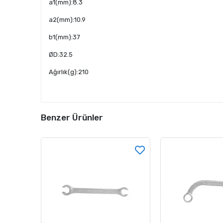
a1(mm):8.3
a2(mm):10.9
b1(mm):37
ØD:32.5
Ağırlık(g):210
Benzer Ürünler