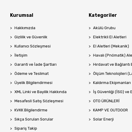
Kurumsal
Kategoriler
Hakkımızda
Akülü Grubu
Gizlilik ve Güvenlik
Elektrikli El Aletleri
Kullanıcı Sözleşmesi
El Aletleri (Mekanik)
İletişim
Havalı (Pnömatik) Ale
Garanti ve İade Şartları
Hırdavat ve Bağlantı 
Ödeme ve Teslimat
Ölçüm Teknolojileri (La
Üyelik Bilgilendirmesi
Kaldırma Ekipmanları
XML Linki ve Bayilik Hakkında
İş Güvenliği (İSG) ve 
Mesafesli Satış Sözleşmesi
OTO ÜRÜNLERİ
KVKK Bilgilendirme
KAMP VE OUTDOOR
Sıkça Sorulan Sorular
Solar Enerji
Sipariş Takip