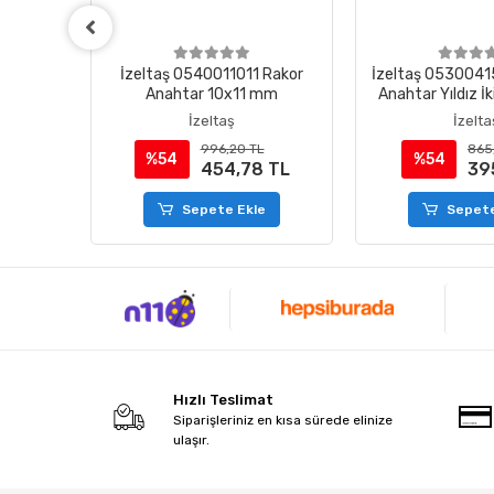
arım Ay
İzeltaş 0540011011 Rakor
İzeltaş 0530041
z 13x15
Anahtar 10x11 mm
Anahtar Yıldız İk
mm
İzeltaş
İzelta
L
996,20 TL
865
%54
%54
 TL
454,78 TL
39
e
Sepete Ekle
Sepete
Hızlı Teslimat
Siparişleriniz en kısa sürede elinize
ulaşır.