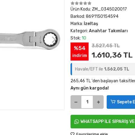
Ürün Kodu:
ZM_0345020017
Barkod:
8691150154594
Marka:
İzeltaş
Kategori:
Anahtar Takımları
Stok:
10
3.527,45 TL
%54
1.610,36 TL
indirim
Havale/EFT ile
1.562,05 TL
265,46 TL 'den başlayan taksitle
Aynı gün kargoda!
Sepete E
WHATSAPP İLE SİPARİŞ V
Favorilerime ekle