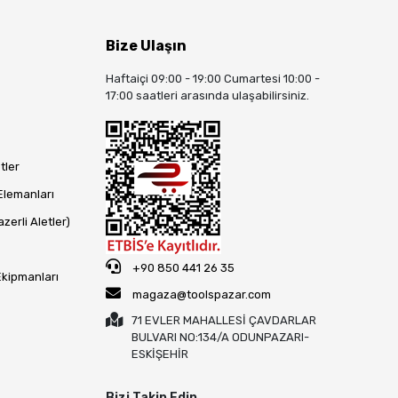
Bize Ulaşın
Haftaiçi 09:00 - 19:00 Cumartesi 10:00 -
17:00 saatleri arasında ulaşabilirsiniz.
tler
Elemanları
zerli Aletler)
+90 850 441 26 35
Ekipmanları
magaza@toolspazar.com
71 EVLER MAHALLESİ ÇAVDARLAR
BULVARI NO:134/A ODUNPAZARI-
ESKİŞEHİR
Bizi Takip Edin