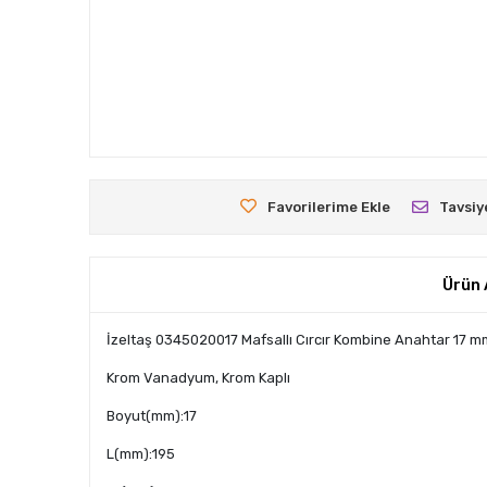
Favorilerime Ekle
Tavsiy
Ürün 
İzeltaş 0345020017 Mafsallı Cırcır Kombine Anahtar 17 m
Krom Vanadyum, Krom Kaplı
Boyut(mm):17
L(mm):195