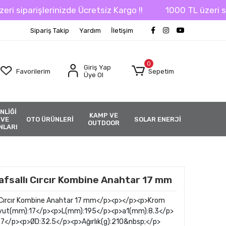
iparişlerinizde Ücretsiz Kargo !!
1000 TL üzeri sipari
Sipariş Takip
Yardım
İletişim
0
Giriş Yap
Favorilerim
Sepetim
Üye Ol
NLİĞİ
KAMP VE
 VE
OTO ÜRÜNLERİ
SOLAR ENERJİ
OUTDOOR
NLARI
fsallı Cırcır Kombine Anahtar 17 mm
 Cırcır Kombine Anahtar 17 mm</p><p></p><p>Krom
yut(mm):17</p><p>L(mm):195</p><p>a1(mm):8.3</p>
</p><p>ØD:32.5</p><p>Ağırlık(g):210&nbsp;</p>