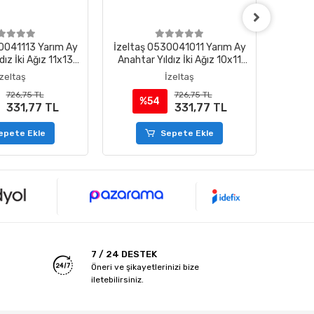
0041113 Yarım Ay
İzeltaş 0530041011 Yarım Ay
İzelta
dız İki Ağız 11x13
Anahtar Yıldız İki Ağız 10x11
Anahta
mm
mm
İzeltaş
İzeltaş
726,75 TL
726,75 TL
%54
%
331,77 TL
331,77 TL
epete Ekle
Sepete Ekle
7 / 24 DESTEK
Öneri ve şikayetlerinizi bize
iletebilirsiniz.