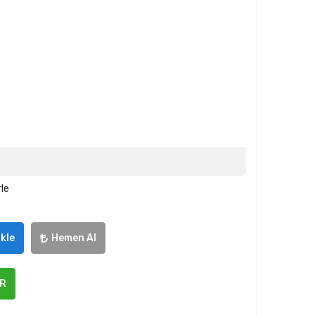
rle
kle
Hemen Al
ER