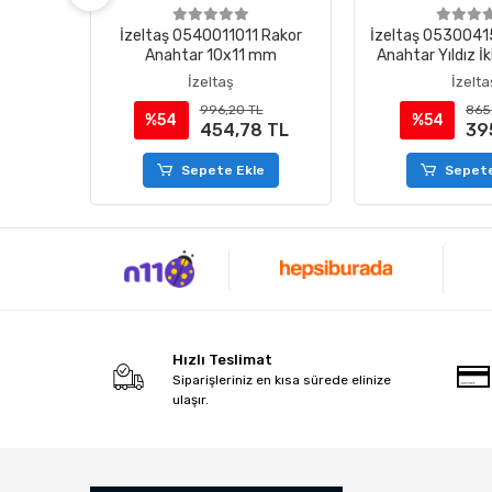
arım Ay
İzeltaş 0540011011 Rakor
İzeltaş 0530041
z 13x15
Anahtar 10x11 mm
Anahtar Yıldız İk
mm
İzeltaş
İzelta
L
996,20 TL
865
%54
%54
 TL
454,78 TL
39
e
Sepete Ekle
Sepete
Hızlı Teslimat
Siparişleriniz en kısa sürede elinize
ulaşır.