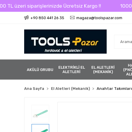
 üzeri siparişlerinizde Ücretsiz Kargo !!
1000 TL üz
+90 850 441 26 35
magaza@toolspazar.com
H
ELEKTRİKLİ EL
EL ALETLERİ
AKÜLÜ GRUBU
(PN
ALETLERİ
(MEKANİK)
AL
Ana Sayfa
El Aletleri (Mekanik)
Anahtar Takımları