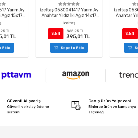
517 Yarım Ay
İzeltaş 0530041417 Yarım Ay
İzeltaş 053
i Ağız 15x17
Anahtar Yıldız İki Ağız 14x17
Anahtar Yıl
mm
ş
İzeltaş
,25 TL
865,25 TL
%54
%54
5,01 TL
395,01 TL
 Ekle
Sepete Ekle
S
Güvenli Alışveriş
Geniş Ürün Yelpazesi
Güvenli ve kolay ödeme
Binlerce ürün ve kampanya
sistemi
seçeneği