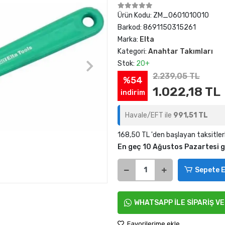
Ürün Kodu:
ZM_0601010010
Barkod:
8691150315261
Marka:
Elta
Kategori:
Anahtar Takımları
Stok:
20+
2.239,05 TL
%54
1.022,18 TL
indirim
Havale/EFT ile
991,51 TL
168,50 TL 'den başlayan taksitler
En geç 10 Ağustos Pazartesi 
Sepete E
WHATSAPP İLE SİPARİŞ V
Favorilerime ekle