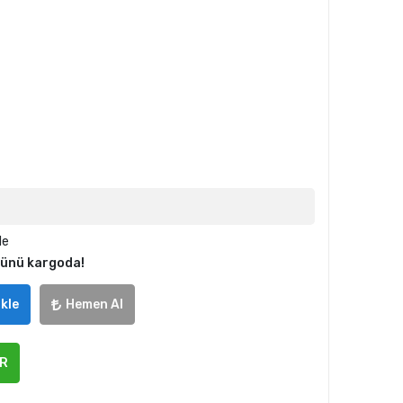
le
günü kargoda!
kle
Hemen Al
ER