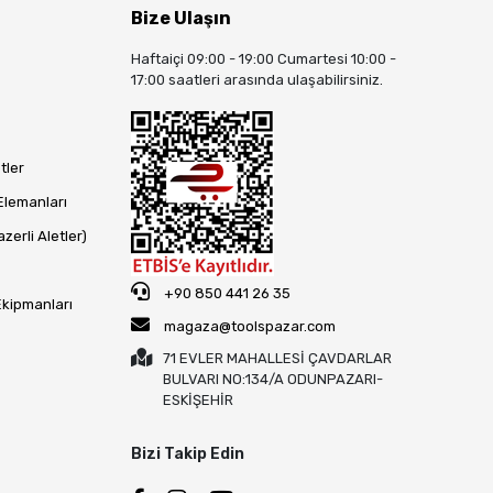
Bize Ulaşın
Haftaiçi 09:00 - 19:00 Cumartesi 10:00 -
17:00 saatleri arasında ulaşabilirsiniz.
tler
Elemanları
zerli Aletler)
+90 850 441 26 35
Ekipmanları
magaza@toolspazar.com
71 EVLER MAHALLESİ ÇAVDARLAR
BULVARI NO:134/A ODUNPAZARI-
ESKİŞEHİR
Bizi Takip Edin