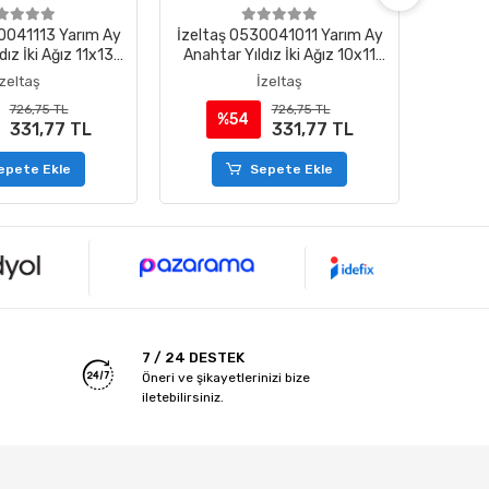
0041113 Yarım Ay
İzeltaş 0530041011 Yarım Ay
İzelta
dız İki Ağız 11x13
Anahtar Yıldız İki Ağız 10x11
Anahta
mm
mm
İzeltaş
İzeltaş
726,75 TL
726,75 TL
%54
%
331,77 TL
331,77 TL
epete Ekle
Sepete Ekle
7 / 24 DESTEK
Öneri ve şikayetlerinizi bize
iletebilirsiniz.