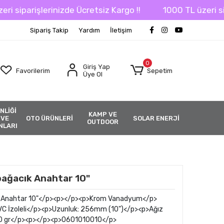
iparişlerinizde Ücretsiz Kargo !!
1000 TL üzeri sipariş
Sipariş Takip
Yardım
İletişim
0
Giriş Yap
Favorilerim
Sepetim
Üye Ol
NLİĞİ
KAMP VE
 VE
OTO ÜRÜNLERİ
SOLAR ENERJİ
OUTDOOR
NLARI
bağacık Anahtar 10"
ık Anahtar 10"</p><p></p><p>Krom Vanadyum</p>
VC İzoleli</p><p>Uzunluk: 256mm (10")</p><p>Ağız
400 gr</p><p></p><p>0601010010</p>