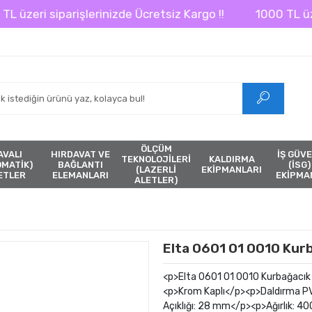
eri siparişlerinizde Ücretsiz Kargo !!
1000 TL üzeri s
ÖLÇÜM
AVALI
HIRDAVAT VE
İŞ GÜVE
TEKNOLOJİLERİ
KALDIRMA
ÖMATİK)
BAĞLANTI
(İSG)
(LAZERLİ
EKİPMANLARI
ETLER
ELEMANLARI
EKİPMA
ALETLER)
Elta 0601 01 0010 Kur
<p>Elta 0601 01 0010 Kurbağac
<p>Krom Kaplı</p><p>Daldırma P
Açıklığı: 28 mm</p><p>Ağırlık: 