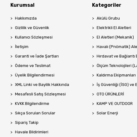
Kurumsal
Kategoriler
Hakkımızda
Akülü Grubu
Gizlilik ve Güvenlik
Elektrikli El Aletleri
Kullanıcı Sözleşmesi
El Aletleri (Mekanik)
İletişim
Havalı (Pnömatik) Ale
Garanti ve İade Şartları
Hırdavat ve Bağlantı 
Ödeme ve Teslimat
Ölçüm Teknolojileri (La
Üyelik Bilgilendirmesi
Kaldırma Ekipmanları
XML Linki ve Bayilik Hakkında
İş Güvenliği (İSG) ve 
Mesafesli Satış Sözleşmesi
OTO ÜRÜNLERİ
KVKK Bilgilendirme
KAMP VE OUTDOOR
Sıkça Sorulan Sorular
Solar Enerji
Sipariş Takip
Havale Bildirimleri