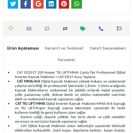
Ürün Açıklaması
Garanti ve Teslimat
Taksit Seçenekleri
Yorumlar
•
CAT DZ201T 200 Amper TIG LIFT/MMA Çanta Tipi Profesyonel Dijital
İnverter Kaynak Makinesi + CAT DX37 Avuç Taşlama
•
CAT MMA/Ark
Dijital Kaynak Makinesi yüksek frekans ve mükemmel
çalışma verimliliği ile profesyonel işlerinizde 1,6mm- 5,0mm aralığında
Kaynak Elektrotlarını mükemmel bir şekilde eriterek metal yüzeyler,
çelik, paslanmaz çelik, dökme demir ve selüloz malzemeler üzerinde
etkili ve mükemmel kaynak yapmanızı sağlar.
•
CAT TIG LIFT/MMA
Dijital İnverter Kaynak Makinesi MMA/Ark kaynağı
ve TIG LIFT/Argon Kaynağı yapma teknolojisi sayesinde iki farklı
kullanım özelliği ile geniş kullanım alanı sağlar.
•
Karbon çeliği, alaşımlı çelikler, her türlü demir ve çelik metalleri
sorunsuz ve pürüzsüz kaynak yapmanızı sağlar.
•
CAT Dijital Kaynak Makinesi üstün teknolojisi sayesinde Selülozik
elektrotları kullanabilir, Gemi inşası, depolama tankları, kazan imalatı,