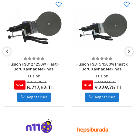
Fusion FSBT5 1500W Plastik
Fusion MİNİ-S1 800 W Plasti
Boru Kaynak Makinası
Boru Kaynak Makinası
Fusion
Fusion
20.458,50 TL
12.678,75 TL
%54
%54
9.339,75 TL
5.788,13 TL
Sepete Ekle
Sepete Ekle