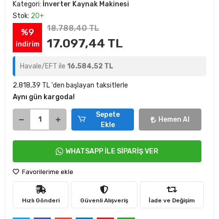
Kategori:
İnverter Kaynak Makinesi
Stok:
20+
18.788,40 TL
%9
17.097,44 TL
indirim
Havale/EFT ile
16.584,52 TL
2.818,39 TL 'den başlayan taksitlerle
Aynı gün kargoda!
Sepete
Hemen Al
Ekle
WHATSAPP İLE SİPARİŞ VER
Favorilerime ekle
Hızlı Gönderi
Güvenli Alışveriş
İade ve Değişim