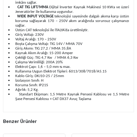
imkânı sağlar.
•
CAT TIG LIFT/MMA
Dijital İnverter Kaynak Makinesi 10 KWa ve üzeri
Jeneratörler ile kullanıma uygundur.
•
WIDE INPUT VOLTAGE
teknolojisi sayesinde dalgalı akıma karşı üstün
koruma sağlayarak 170 – 250V akım aralığında sorunsuz çalışmanızı
sağlar.
•
Üstün CAT teknolojisi ile İTALYA’da üretilmiştir.
•
Giriş Voltajı: 230V
•
Voltaj Aralığı: 170 – 250V
•
Boşta Çalışma Voltajı: TIG 14V / MMA 70V
•
Giriş Akımı: TIG 27,2 / MMA 35,8A
•
Kaynak Akım Aralığı: 15-200 Amper
•
Çektiği Güç: TIG 4,7 Kw
/ MMA 6,3 Kw
•
Çalışma Verimliliği: 200A 20%
•
Elektrot Çapı: 1,6 – 5,0 mm ᴓ max.
•
Kullanıma Uygun Elektrot Tipleri: 6013/308/7018/A5.15
•
Kablo Giriş: DKJ10-25 / 25mm
•
İzolasyon Sınıfı: H
•
Koruma Sınıfı: IP21S
•
Ağırlık: 5,2 Kg.
•
Standart Ekipman: 1,5 Metre Kaynak Pensesi Kablosu ve 1,5 Metre
Şase Pensesi Kablosu + CAT DX37 Avuç Taşlama
Benzer Ürünler