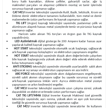
boru hattı kaynakları, dökme çelikler, galvanizli saclar, ağır iş
makineleri parçaları ve alaşımsız çeliklerin montaj ve tamir işlerinde
sorunsuz kaynak yapmanızı sağlar.
•
CAT MCU
inverter teknolojisi sayesinde Rutil, Bazik, Selülozik, Krom ve
Dökme demir elektrotların tamamını kullanılabilir, tüm metal ve demir
malzemelerde üstün performans ile kaynak yapmanızı sağlar.
•
TIG LIFT
(Argon) kaynağı teknolojisi sayesinde, paslanmaz çelik ve
alüminyum alaşımlı hassas metal yüzeylerde temiz ve pürüzsüz kaynak
yapmanızı sağlar.
•
Haricen satın alınan TIG torçları ve Argon gazı ile TIG kaynak
yapabilirsiniz.
•
LED Aydınlatmalı
dijital gösterge ile 200 Ampere kadar hassas ayar
yapılarak kaliteli kaynak yapmanızı sağlar.
•
HOT START
teknolojisi sayesinde otomatik sıcak başlangıç sağlayarak
ark/kaynak yapmayı kolaylaştırır ve elektrodun yapışmasını engeller.
•
HOT START
teknolojisi sayesinde düşük akım değerlerinde çalışırken
bile kaynak başlangıcında yüksek akım değeri elde ederek elektrodun
kolay tutuşmasını sağlar.
•
ANTI STICKING
teknolojisi sayesinde otomatik uyarlanabilir sabit akım
sağlayarak sıçramayı ve elektrotun yapışmasını en aza indirir.
•
ARC-FORCE
teknolojisi sayesinde akım dalgalanmasını engelleyerek,
sürekli sabit akımın oluşmasını sağlar bu sayede sorunsuz ve sürekli
ark/kaynak yapmanıza imkân verir. Ayrıca elektrodun metal yüzeye
yapışmasını ve arkın kesilmesini engeller.
•
CAT MCU
inverter teknolojisi sayesinde uzun çalışma süresi, yüksek
dayanıklılık ve elektrot eritmede üstün performans sağlar.
•
CAT TIG LIFT/MMA
Dijital İnverter Kaynak Makinesi özel güvenlik
teknolojisi sayesinde, aşırı ısınma, yüksek akım ve aşırı yük koruması
özelliği ile güvenle sorunsuz kaynak yapmanızı sağlar.
•
CAT MCU
inverter teknolojisi sayesinde Jeneratörler ile kullanım