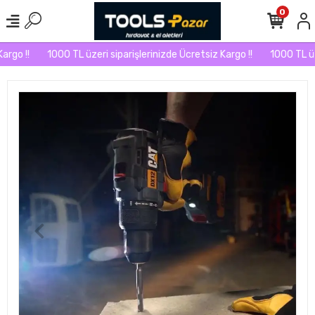
0
go !!
1000 TL üzeri siparişlerinizde Ücretsiz Kargo !!
1000 TL üzer