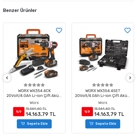
Benzer Ürünler
WORX WX354.4SET
WORX WX265 20Volt 2.0Ah Li-
20Volt/4.0Ah Li-ion Çift Akülü
ion Çift Akülü 200Nm
Kömürsüz Profesyonel Şarjlı
Kömürsüz Profesyonel Şarjlı
Worx
Worx
Darbeli Matkap + DA01903
Darbeli Tornavida
15.564,60 TL
11.782,80 TL
201 Parça Delme/Vidalama
%9
%9
14.163,79 TL
10.722,35 TL
Uç Seti
Sepete Ekle
Sepete Ekle