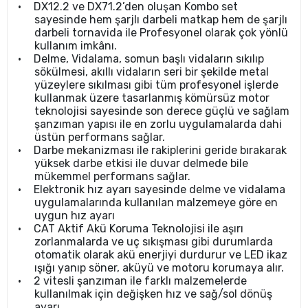
•
DX12.2 ve DX71.2’den oluşan Kombo set
sayesinde hem şarjlı darbeli matkap hem de şarjlı
darbeli tornavida ile Profesyonel olarak çok yönlü
kullanım imkânı.
•
Delme, Vidalama, somun başlı vidaların sıkılıp
sökülmesi, akıllı vidaların seri bir şekilde metal
yüzeylere sıkılması gibi tüm profesyonel işlerde
kullanmak üzere tasarlanmış kömürsüz motor
teknolojisi sayesinde son derece güçlü ve sağlam
şanzıman yapısı ile en zorlu uygulamalarda dahi
üstün performans sağlar.
•
Darbe mekanizması ile rakiplerini geride bırakarak
yüksek darbe etkisi ile duvar delmede bile
mükemmel performans sağlar.
•
Elektronik hız ayarı sayesinde delme ve vidalama
uygulamalarında kullanılan malzemeye göre en
uygun hız ayarı
•
CAT Aktif Akü Koruma Teknolojisi ile aşırı
zorlanmalarda ve uç sıkışması gibi durumlarda
otomatik olarak akü enerjiyi durdurur ve LED ikaz
ışığı yanıp söner, aküyü ve motoru korumaya alır.
•
2 vitesli şanzıman ile farklı malzemelerde
kullanılmak için değişken hız ve sağ/sol dönüş
ayarı.