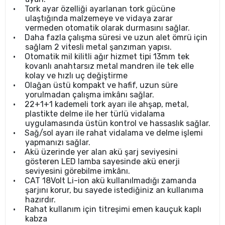
•
Tork ayar özelliği ayarlanan tork gücüne
ulaştığında malzemeye ve vidaya zarar
vermeden otomatik olarak durmasını sağlar.
•
Daha fazla çalışma süresi ve uzun alet ömrü için
sağlam 2 vitesli metal şanzıman yapısı.
•
Otomatik mil kilitli ağır hizmet tipi 13mm tek
kovanlı anahtarsız metal mandren ile tek elle
kolay ve hızlı uç değiştirme
•
Olağan üstü kompakt ve hafif, uzun süre
yorulmadan çalışma imkânı sağlar.
•
22+1+1 kademeli tork ayarı ile ahşap, metal,
plastikte delme ile her türlü vidalama
uygulamasında üstün kontrol ve hassaslık sağlar.
•
Sağ/sol ayarı ile rahat vidalama ve delme işlemi
yapmanızı sağlar.
•
Akü üzerinde yer alan akü şarj seviyesini
gösteren LED lamba sayesinde akü enerji
seviyesini görebilme imkânı.
•
CAT 18Volt Li-ion akü kullanılmadığı zamanda
şarjını korur, bu sayede istediğiniz an kullanıma
hazırdır.
•
Rahat kullanım için titreşimi emen kauçuk kaplı
kabza