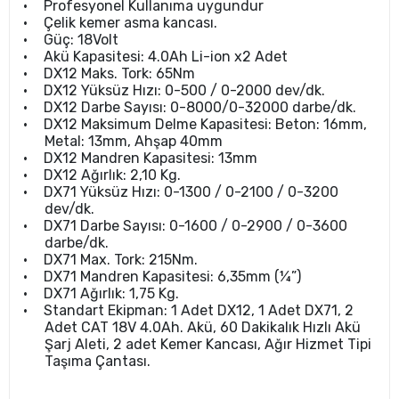
•
Profesyonel Kullanıma uygundur
•
Çelik kemer asma kancası.
•
Güç: 18Volt
•
Akü Kapasitesi: 4.0Ah Li-ion x2 Adet
•
DX12 Maks. Tork: 65Nm
•
DX12 Yüksüz Hızı: 0-500 / 0-2000 dev/dk.
•
DX12 Darbe Sayısı: 0-8000/0-32000 darbe/dk.
•
DX12 Maksimum Delme Kapasitesi: Beton: 16mm,
Metal: 13mm, Ahşap 40mm
•
DX12 Mandren Kapasitesi: 13mm
•
DX12 Ağırlık: 2,10 Kg.
•
DX71 Yüksüz Hızı: 0-1300 / 0-2100 / 0-3200
dev/dk.
•
DX71 Darbe Sayısı: 0-1600 / 0-2900 / 0-3600
darbe/dk.
•
DX71 Max. Tork: 215Nm.
•
DX71 Mandren Kapasitesi: 6,35mm (¼”)
•
DX71 Ağırlık: 1,75 Kg.
•
Standart Ekipman: 1 Adet DX12, 1 Adet DX71, 2
Adet CAT 18V 4.0Ah. Akü, 60 Dakikalık Hızlı Akü
Şarj Aleti, 2 adet Kemer Kancası, Ağır Hizmet Tipi
Taşıma Çantası.