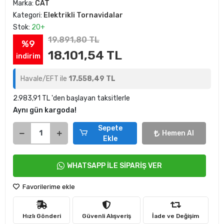
Marka:
CAT
Kategori:
Elektrikli Tornavidalar
Stok:
20+
19.891,80 TL
%9
18.101,54 TL
indirim
Havale/EFT ile
17.558,49 TL
2.983,91 TL 'den başlayan taksitlerle
Aynı gün kargoda!
Sepete
Hemen Al
Ekle
WHATSAPP İLE SİPARİŞ VER
Favorilerime ekle
Hızlı Gönderi
Güvenli Alışveriş
İade ve Değişim