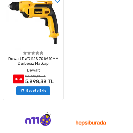
Dewalt DWD112S 701W 10MM
Darbesiz Matkap
Dewalt
12.920,25 TL
%54
5.898,38 TL
Sepete Ekle