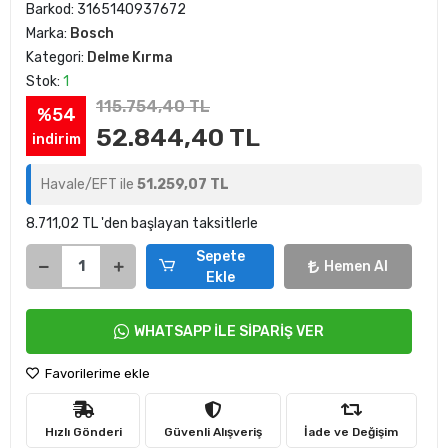
Barkod:
3165140937672
Marka:
Bosch
Kategori:
Delme Kırma
Stok:
1
115.754,40 TL
%54
52.844,40 TL
indirim
Havale/EFT ile
51.259,07 TL
8.711,02 TL 'den başlayan taksitlerle
Sepete
Hemen Al
Ekle
WHATSAPP İLE SİPARİŞ VER
Favorilerime ekle
Hızlı Gönderi
Güvenli Alışveriş
İade ve Değişim