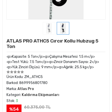
ATLAS PRO ATHC5 Cırcır Kollu Hubzug 5
Ton
<p>Kapasite: 5 Ton</p><p>Çalışma Mesafesi: 1.5 m</p>
<p>Test Yükü: 7.5 Ton</p><p>Zincir Donanım Sayısı: 2</p>
<p>Yük Zinciri Ölçüsü: 9 mm</p><p>Ağırlık: 25.5 kg</p>
Ürün Kodu:
ZM_ATHC5
Barkod:
8699956801780
Marka:
Atlas Pro
Kategori:
Kaldırma Ekipmanları
Stok:
3
60.375,00 TL
%54