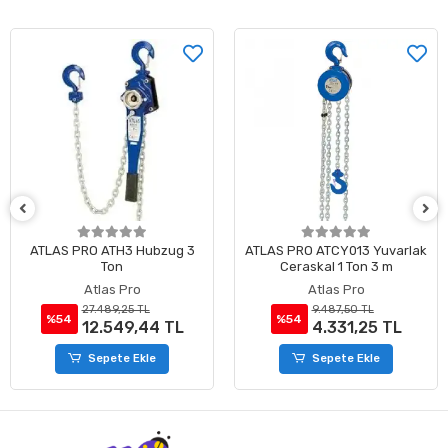
ATLAS PRO ATH3 Hubzug 3
ATLAS PRO ATCY013 Yuvarlak
Ton
Ceraskal 1 Ton 3 m
Atlas Pro
Atlas Pro
27.489,25 TL
9.487,50 TL
%54
%54
12.549,44 TL
4.331,25 TL
Sepete Ekle
Sepete Ekle