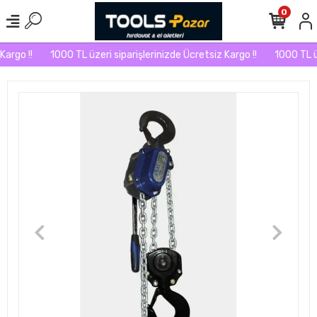
0
argo !!
1000 TL üzeri siparişlerinizde Ücretsiz Kargo !!
1000 TL üz