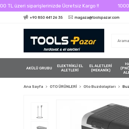
 üzeri siparişlerinizde Ücretsiz Kargo !!
1000 TL üz
+90 850 441 26 35
magaza@toolspazar.com
H
ELEKTRİKLİ EL
EL ALETLERİ
AKÜLÜ GRUBU
(PN
ALETLERİ
(MEKANİK)
AL
Ana Sayfa
OTO ÜRÜNLERİ
Oto Buzdolapları
Buz