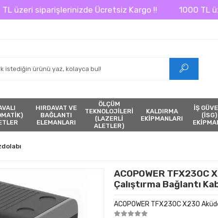
eri siparişlerinizde Ücretsiz Kargo !!
1000 TL üzeri s
ÖLÇÜM
AVALI
HIRDAVAT VE
İŞ GÜVE
TEKNOLOJİLERİ
KALDIRMA
ÖMATİK)
BAĞLANTI
(İSG)
(LAZERLİ
EKİPMANLARI
ETLER
ELEMANLARI
EKİPMA
ALETLER)
dolabı
ACOPOWER TFX230C X2
Çalıştırma Bağlantı Ka
ACOPOWER TFX230C X230 Aküden 