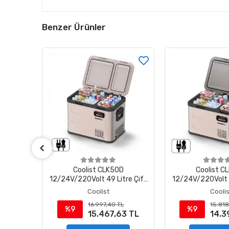
Benzer Ürünler
D
Coolist CLK50D
Coolist C
re Çift
12/24V/220Volt 49 Litre Çift
12/24V/220Volt 3
resörlü
Bölmeli Outdoor Kompresörlü
Bölmeli Outdoor
Coolist
Coolis
ı Oto
Bluetooth Bağlantılı Oto
Bluetooth Bağl
L
16.997,40 TL
15.818
Buzdolabı
Buzdol
%9
%9
0 TL
15.467,63 TL
14.3