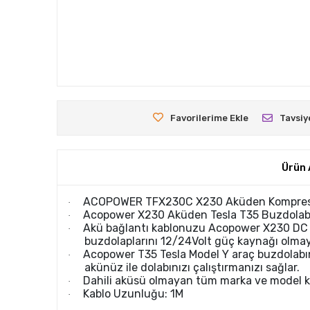
Favorilerime Ekle
Tavsiy
Ürün 
ACOPOWER TFX230C X230 Aküden Kompresörl
·
Acopower X230 Aküden Tesla T35 Buzdolabı 
·
Akü bağlantı kablonuzu Acopower X230 DC O
·
buzdolaplarını 12/24Volt güç kaynağı olmaya
Acopower T35 Tesla Model Y araç buzdolabını
·
akünüz ile dolabınızı çalıştırmanızı sağlar.
Dahili aküsü olmayan tüm marka ve model ko
·
Kablo Uzunluğu: 1M
·