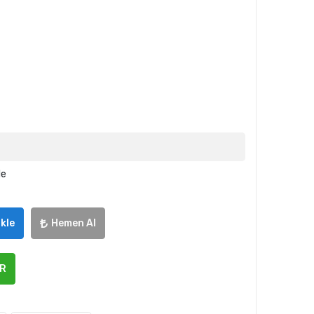
le
kle
Hemen Al
ER