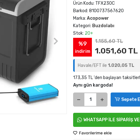
Ürün Kodu:
TFX230C
Barkod:
8100737567620
Marka:
Acopower
Kategori:
Buzdolabı
Stok:
20+
1.155,60 TL
%9
1.051,60 TL
indirim
Havale/EFT ile
1.020,05 TL
173,35 TL 'den başlayan taksitler
Aynı gün kargoda!
Sepete E
WHATSAPP İLE SİPARİŞ V
Favorilerime ekle