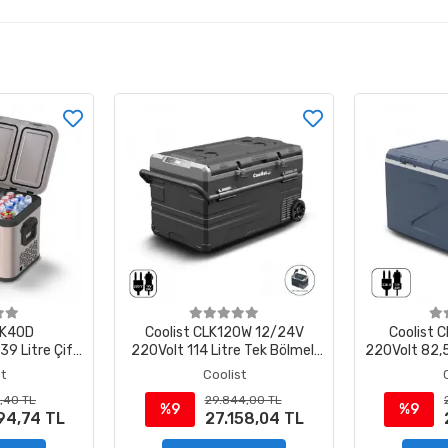
LK40D
Coolist CLK120W 12/24V
Coolist 
9 Litre Çift
220Volt 114 Litre Tek Bölmeli
220Volt 82,5
 Kompresörlü
Tekerlekli Outdoor
Kompresör
t
Coolist
antılı Oto
Kompresörlü Oto
Buzdola
,40 TL
29.844,00 TL
abı
Buzdolabı/Dondurucu
%9
%9
94,74 TL
27.158,04 TL