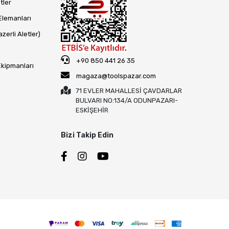
tler
Elemanları
zerli Aletler)
+90 850 441 26 35
Ekipmanları
magaza@toolspazar.com
71 EVLER MAHALLESİ ÇAVDARLAR
BULVARI NO:134/A ODUNPAZARI-
ESKİŞEHİR
Bizi Takip Edin