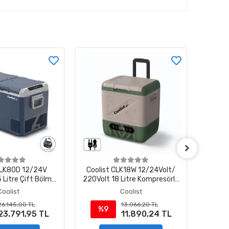
CLK80D 12/24V
Coolist CLK18W 12/24Volt/
Cooli
 Litre Çift Bölmeli
220Volt 18 Litre Kompresörlü
220Vol
lü Outdoor Oto
Tekerlekli Outdoor Oto
Blue
Coolist
Coolist
bı/Dondurucu
Buzdolabı
26.145,00 TL
13.066,20 TL
%9
%
23.791,95 TL
11.890,24 TL