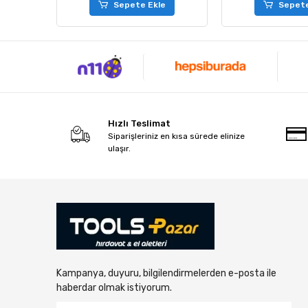
e
Sepete Ekle
Sepete
Hızlı Teslimat
Siparişleriniz en kısa sürede elinize
ulaşır.
Kampanya, duyuru, bilgilendirmelerden e-posta ile
haberdar olmak istiyorum.