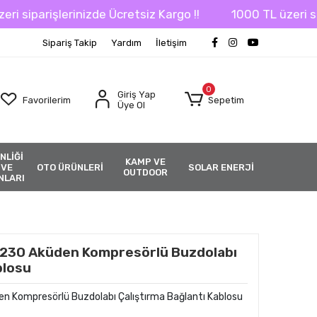
iparişlerinizde Ücretsiz Kargo !!
1000 TL üzeri sipariş
Sipariş Takip
Yardım
İletişim
0
Giriş Yap
Favorilerim
Sepetim
Üye Ol
NLİĞİ
KAMP VE
 VE
OTO ÜRÜNLERİ
SOLAR ENERJİ
OUTDOOR
NLARI
30 Aküden Kompresörlü Buzdolabı
blosu
Kompresörlü Buzdolabı Çalıştırma Bağlantı Kablosu