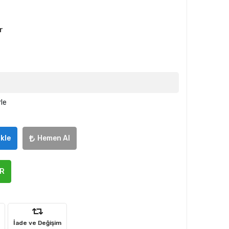
r
rle
kle
Hemen Al
ER
İade ve Değişim