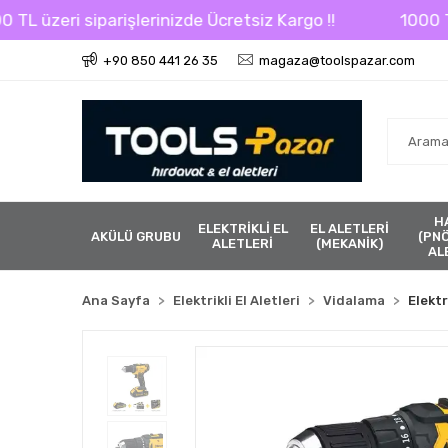
eri siparişlerinizde Ücretsiz Kargo !!
1000 TL üzeri
+90 850 441 26 35
magaza@toolspazar.com
H
ELEKTRİKLİ EL
EL ALETLERİ
AKÜLÜ GRUBU
(PN
ALETLERİ
(MEKANİK)
AL
Ana Sayfa
Elektrikli El Aletleri
Vidalama
Elektr