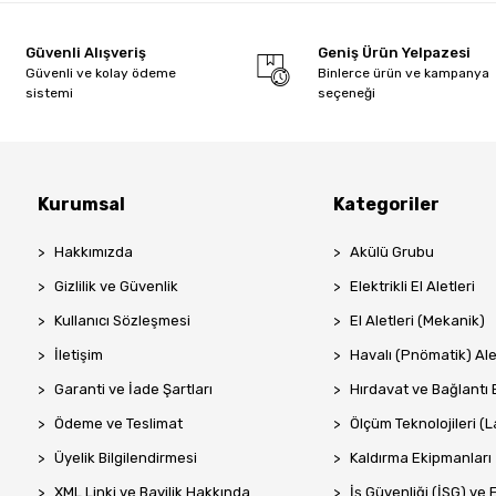
Güvenli Alışveriş
Geniş Ürün Yelpazesi
Güvenli ve kolay ödeme
Binlerce ürün ve kampanya
sistemi
seçeneği
Kurumsal
Kategoriler
Hakkımızda
Akülü Grubu
Gizlilik ve Güvenlik
Elektrikli El Aletleri
Kullanıcı Sözleşmesi
El Aletleri (Mekanik)
İletişim
Havalı (Pnömatik) Ale
Garanti ve İade Şartları
Hırdavat ve Bağlantı 
Ödeme ve Teslimat
Ölçüm Teknolojileri (La
Üyelik Bilgilendirmesi
Kaldırma Ekipmanları
XML Linki ve Bayilik Hakkında
İş Güvenliği (İSG) ve 