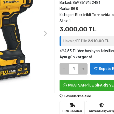
Barkod:
8698619152481
Marka:
SGS
Kategori:
Elektrikli Tornavidala
Stok:
1
3.000,00 TL
Havale/EFT ile
2.910,00 TL
494,53 TL 'den başlayan taksitle
Aynı gün kargoda!
Sepete E
WHATSAPP İLE SİPARİŞ V
Favorilerime ekle
Hızlı Gönderi
Güvenli Alışveriş