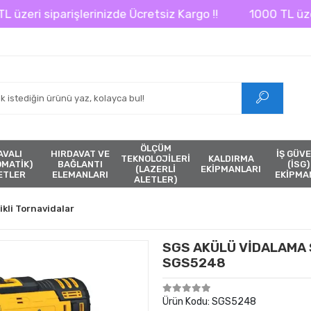
 siparişlerinizde Ücretsiz Kargo !!
1000 TL üzeri sipa
ÖLÇÜM
AVALI
HIRDAVAT VE
İŞ GÜVE
TEKNOLOJİLERİ
KALDIRMA
ÖMATİK)
BAĞLANTI
(İSG)
(LAZERLİ
EKİPMANLARI
ETLER
ELEMANLARI
EKİPMA
ALETLER)
ikli Tornavidalar
SGS AKÜLÜ VİDALAMA S
SGS5248
Ürün Kodu:
SGS5248