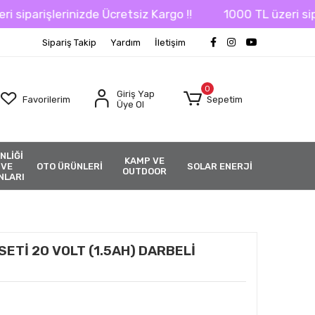
rişlerinizde Ücretsiz Kargo !!
1000 TL üzeri siparişle
Sipariş Takip
Yardım
İletişim
0
Giriş Yap
Favorilerim
Sepetim
Üye Ol
NLİĞİ
KAMP VE
 VE
OTO ÜRÜNLERİ
SOLAR ENERJİ
OUTDOOR
NLARI
ETİ 20 VOLT (1.5AH) DARBELİ