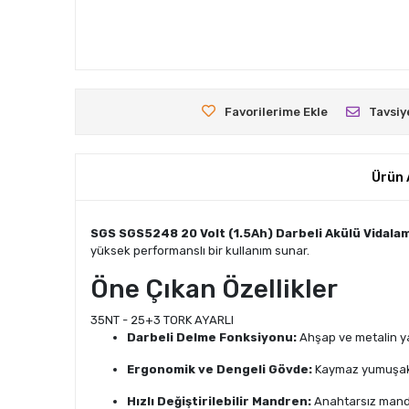
Favorilerime Ekle
Tavsiy
Ürün 
SGS SGS5248 20 Volt (1.5Ah) Darbeli Akülü Vidala
yüksek performanslı bir kullanım sunar.
Öne Çıkan Özellikler
35NT - 25+3 TORK AYARLI
Darbeli Delme Fonksiyonu:
Ahşap ve metalin ya
Ergonomik ve Dengeli Gövde:
Kaymaz yumuşak ka
Hızlı Değiştirilebilir Mandren:
Anahtarsız mandre