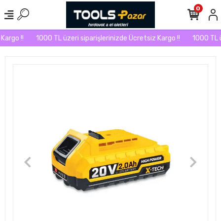
0
argo !!
1000 TL üzeri siparişlerinizde Ücretsiz Kargo !!
1000 TL üz