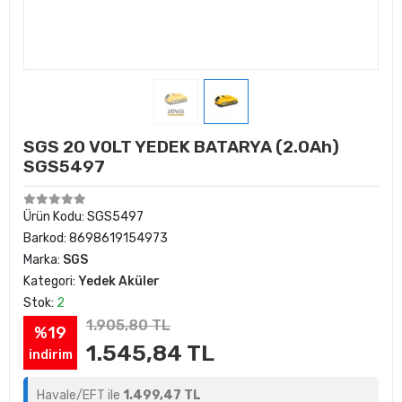
SGS 20 VOLT YEDEK BATARYA (2.0Ah)
SGS5497
Ürün Kodu:
SGS5497
Barkod:
8698619154973
Marka:
SGS
Kategori:
Yedek Aküler
Stok:
2
1.905,80 TL
%19
1.545,84 TL
indirim
Havale/EFT ile
1.499,47 TL